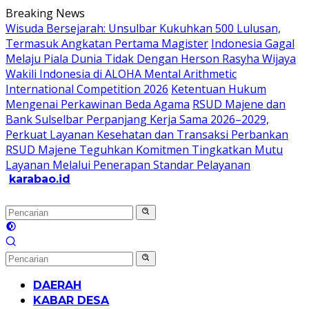
Langsung
Breaking News
ke
Wisuda Bersejarah: Unsulbar Kukuhkan 500 Lulusan,
konten
Termasuk Angkatan Pertama Magister
Indonesia Gagal
Melaju Piala Dunia Tidak Dengan Herson Rasyha Wijaya
Wakili Indonesia di ALOHA Mental Arithmetic
International Competition 2026
Ketentuan Hukum
Mengenai Perkawinan Beda Agama
RSUD Majene dan
Bank Sulselbar Perpanjang Kerja Sama 2026–2029,
Perkuat Layanan Kesehatan dan Transaksi Perbankan
RSUD Majene Teguhkan Komitmen Tingkatkan Mutu
Layanan Melalui Penerapan Standar Pelayanan
karabao.id
Tegas
dan
Tajam
DAERAH
KABAR DESA