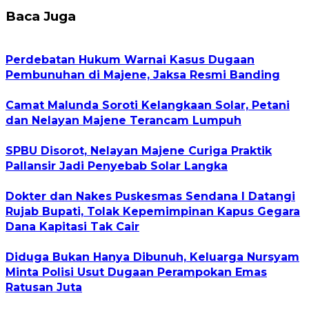
Baca Juga
Perdebatan Hukum Warnai Kasus Dugaan
Pembunuhan di Majene, Jaksa Resmi Banding
Camat Malunda Soroti Kelangkaan Solar, Petani
dan Nelayan Majene Terancam Lumpuh
SPBU Disorot, Nelayan Majene Curiga Praktik
Pallansir Jadi Penyebab Solar Langka
Dokter dan Nakes Puskesmas Sendana I Datangi
Rujab Bupati, Tolak Kepemimpinan Kapus Gegara
Dana Kapitasi Tak Cair
Diduga Bukan Hanya Dibunuh, Keluarga Nursyam
Minta Polisi Usut Dugaan Perampokan Emas
Ratusan Juta