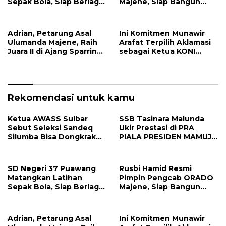
Sepak Bola, Siap Berlaga
Majene, Siap Bangun
di Turnamen Antar
Ekosistem Olahraga
Sekolah
Domino
Adrian, Petarung Asal
Ini Komitmen Munawir
Ulumanda Majene, Raih
Arafat Terpilih Aklamasi
Juara II di Ajang Sparring
sebagai Ketua KONI
Se-Kutai Timur
Mamuju
Rekomendasi untuk kamu
Ketua AWASS Sulbar
SSB Tasinara Malunda
Sebut Seleksi Sandeq
Ukir Prestasi di PRA
Silumba Bisa Dongkrak
PIALA PRESIDEN MAMUJU
Ekonomi dan Pariwisata
2026, Harumkan Nama
Majene di Level Provinsi
SD Negeri 37 Puawang
Rusbi Hamid Resmi
Matangkan Latihan
Pimpin Pengcab ORADO
Sepak Bola, Siap Berlaga
Majene, Siap Bangun
di Turnamen Antar
Ekosistem Olahraga
Sekolah
Domino
Adrian, Petarung Asal
Ini Komitmen Munawir