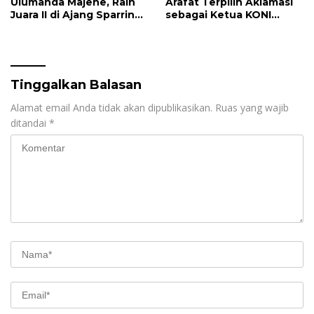
Ulumanda Majene, Raih
Arafat Terpilih Aklamasi
Juara II di Ajang Sparring
sebagai Ketua KONI
Se-Kutai Timur
Mamuju
Tinggalkan Balasan
Alamat email Anda tidak akan dipublikasikan.
Ruas yang wajib
ditandai
*