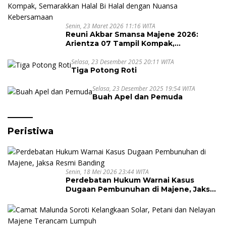
Senin, 23 Maret 2026 11:16 WITA
Reuni Akbar Smansa Majene 2026:
Arientza 07 Tampil Kompak,
Semarakkan Halal Bi Halal dengan
Nuansa Kebersamaan
Selasa, 23 Desember 2025 20:11 WITA
Tiga Potong Roti
Selasa, 23 Desember 2025 19:54 WITA
Buah Apel dan Pemuda
Peristiwa
Senin, 18 Mei 2026 23:44 WITA
Perdebatan Hukum Warnai Kasus
Dugaan Pembunuhan di Majene, Jaksa
Resmi Banding