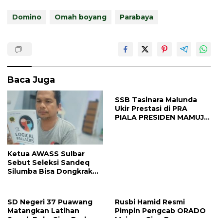
Domino
Omah boyang
Parabaya
Baca Juga
SSB Tasinara Malunda
Ukir Prestasi di PRA
PIALA PRESIDEN MAMUJU
2026, Harumkan Nama
Majene di Level Provinsi
Ketua AWASS Sulbar
Sebut Seleksi Sandeq
Silumba Bisa Dongkrak
Ekonomi dan Pariwisata
SD Negeri 37 Puawang
Rusbi Hamid Resmi
Matangkan Latihan
Pimpin Pengcab ORADO