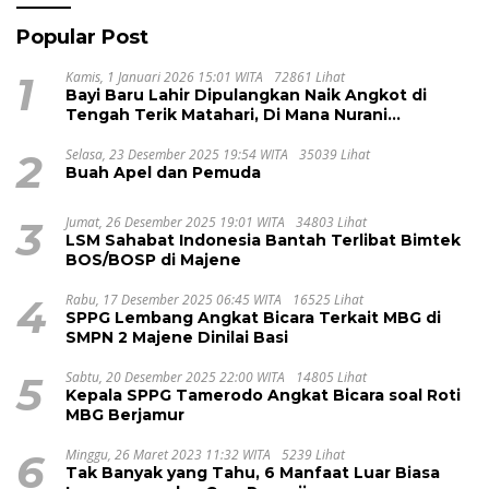
Popular Post
1
Kamis, 1 Januari 2026 15:01 WITA
72861 Lihat
Bayi Baru Lahir Dipulangkan Naik Angkot di
Tengah Terik Matahari, Di Mana Nurani
Pelayanan RSUD Majene?
2
Selasa, 23 Desember 2025 19:54 WITA
35039 Lihat
Buah Apel dan Pemuda
3
Jumat, 26 Desember 2025 19:01 WITA
34803 Lihat
LSM Sahabat Indonesia Bantah Terlibat Bimtek
BOS/BOSP di Majene
4
Rabu, 17 Desember 2025 06:45 WITA
16525 Lihat
SPPG Lembang Angkat Bicara Terkait MBG di
SMPN 2 Majene Dinilai Basi
5
Sabtu, 20 Desember 2025 22:00 WITA
14805 Lihat
Kepala SPPG Tamerodo Angkat Bicara soal Roti
MBG Berjamur
6
Minggu, 26 Maret 2023 11:32 WITA
5239 Lihat
Tak Banyak yang Tahu, 6 Manfaat Luar Biasa