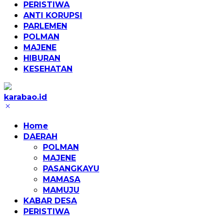
PERISTIWA
ANTI KORUPSI
PARLEMEN
POLMAN
MAJENE
HIBURAN
KESEHATAN
karabao.id
Tegas
dan
Home
Tajam
DAERAH
POLMAN
MAJENE
PASANGKAYU
MAMASA
MAMUJU
KABAR DESA
PERISTIWA