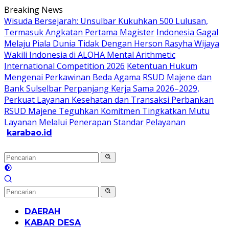
Langsung
Breaking News
ke
Wisuda Bersejarah: Unsulbar Kukuhkan 500 Lulusan,
konten
Termasuk Angkatan Pertama Magister
Indonesia Gagal
Melaju Piala Dunia Tidak Dengan Herson Rasyha Wijaya
Wakili Indonesia di ALOHA Mental Arithmetic
International Competition 2026
Ketentuan Hukum
Mengenai Perkawinan Beda Agama
RSUD Majene dan
Bank Sulselbar Perpanjang Kerja Sama 2026–2029,
Perkuat Layanan Kesehatan dan Transaksi Perbankan
RSUD Majene Teguhkan Komitmen Tingkatkan Mutu
Layanan Melalui Penerapan Standar Pelayanan
karabao.id
Tegas
dan
Tajam
DAERAH
KABAR DESA