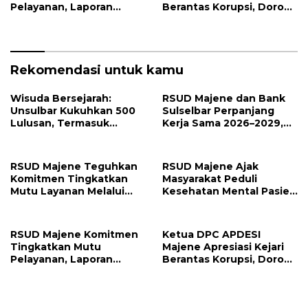
Pelayanan, Laporan
Berantas Korupsi, Dorong
Pengaduan Semester I
Penegakan Hukum
2026 Jadi Bahan Evaluasi
Tanpa Tebang Pilih
Rekomendasi untuk kamu
Wisuda Bersejarah:
RSUD Majene dan Bank
Unsulbar Kukuhkan 500
Sulselbar Perpanjang
Lulusan, Termasuk
Kerja Sama 2026–2029,
Angkatan Pertama
Perkuat Layanan
Magister
Kesehatan dan Transaksi
Perbankan
RSUD Majene Teguhkan
RSUD Majene Ajak
Komitmen Tingkatkan
Masyarakat Peduli
Mutu Layanan Melalui
Kesehatan Mental Pasien
Penerapan Standar
dan Keluarga Selama
Pelayanan
Proses Pengobatan
RSUD Majene Komitmen
Ketua DPC APDESI
Tingkatkan Mutu
Majene Apresiasi Kejari
Pelayanan, Laporan
Berantas Korupsi, Dorong
Pengaduan Semester I
Penegakan Hukum
2026 Jadi Bahan Evaluasi
Tanpa Tebang Pilih