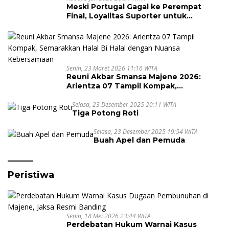
Meski Portugal Gagal ke Perempat
Final, Loyalitas Suporter untuk
Cristiano Ronaldo Tak Pernah Pudar
Senin, 23 Maret 2026 11:16 WITA
Reuni Akbar Smansa Majene 2026:
Arientza 07 Tampil Kompak,
Semarakkan Halal Bi Halal dengan
Nuansa Kebersamaan
Selasa, 23 Desember 2025 20:11 WITA
Tiga Potong Roti
Selasa, 23 Desember 2025 19:54 WITA
Buah Apel dan Pemuda
Peristiwa
Senin, 18 Mei 2026 23:44 WITA
Perdebatan Hukum Warnai Kasus