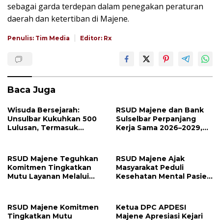
sebagai garda terdepan dalam penegakan peraturan
daerah dan ketertiban di Majene.
Penulis: Tim Media
Editor: Rx
Baca Juga
Wisuda Bersejarah:
RSUD Majene dan Bank
Unsulbar Kukuhkan 500
Sulselbar Perpanjang
Lulusan, Termasuk
Kerja Sama 2026–2029,
Angkatan Pertama
Perkuat Layanan
Magister
Kesehatan dan Transaksi
Perbankan
RSUD Majene Teguhkan
RSUD Majene Ajak
Komitmen Tingkatkan
Masyarakat Peduli
Mutu Layanan Melalui
Kesehatan Mental Pasien
Penerapan Standar
dan Keluarga Selama
Pelayanan
Proses Pengobatan
RSUD Majene Komitmen
Ketua DPC APDESI
Tingkatkan Mutu
Majene Apresiasi Kejari