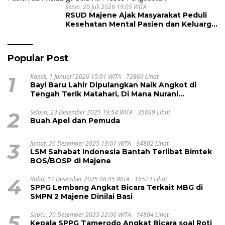
Senin, 20 Juli 2026 19:05 WITA
RSUD Majene Ajak Masyarakat Peduli
Kesehatan Mental Pasien dan Keluarga
Selama Proses Pengobatan
Popular Post
1
Kamis, 1 Januari 2026 15:01 WITA
72860 Lihat
Bayi Baru Lahir Dipulangkan Naik Angkot di
Tengah Terik Matahari, Di Mana Nurani
Pelayanan RSUD Majene?
2
Selasa, 23 Desember 2025 19:54 WITA
35039 Lihat
Buah Apel dan Pemuda
3
Jumat, 26 Desember 2025 19:01 WITA
34802 Lihat
LSM Sahabat Indonesia Bantah Terlibat Bimtek
BOS/BOSP di Majene
4
Rabu, 17 Desember 2025 06:45 WITA
16523 Lihat
SPPG Lembang Angkat Bicara Terkait MBG di
SMPN 2 Majene Dinilai Basi
5
Sabtu, 20 Desember 2025 22:00 WITA
14804 Lihat
Kepala SPPG Tamerodo Angkat Bicara soal Roti