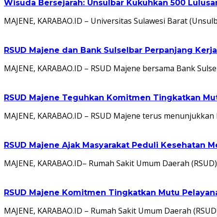
Wisuda Bersejarah: Unsulbar Kukuhkan 500 Lulus
MAJENE, KARABAO.ID – Universitas Sulawesi Barat (Unsu
RSUD Majene dan Bank Sulselbar Perpanjang Kerj
MAJENE, KARABAO.ID – RSUD Majene bersama Bank Sulsel
RSUD Majene Teguhkan Komitmen Tingkatkan Mutu
MAJENE, KARABAO.ID – RSUD Majene terus menunjukkan k
RSUD Majene Ajak Masyarakat Peduli Kesehatan M
MAJENE, KARABAO.ID– Rumah Sakit Umum Daerah (RSUD) 
RSUD Majene Komitmen Tingkatkan Mutu Pelayanan
MAJENE, KARABAO.ID – Rumah Sakit Umum Daerah (RSUD)