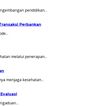
 pengembangan pendidikan…
Transaksi Perbankan
iode…
hatan melalui penerapan…
an
nya menjaga kesehatan…
Evaluasi
Pengaduan…