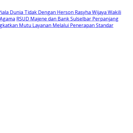
Piala Dunia Tidak Dengan Herson Rasyha Wijaya Wakili
 Agama
RSUD Majene dan Bank Sulselbar Perpanjang
katkan Mutu Layanan Melalui Penerapan Standar