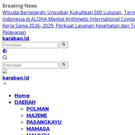
Langsung
Breaking News
ke
Wisuda Bersejarah: Unsulbar Kukuhkan 500 Lulusan, Ter
konten
Indonesia di ALOHA Mental Arithmetic International Compe
Kerja Sama 2026–2029, Perkuat Layanan Kesehatan dan T
Pelayanan
karabao.id
Tegas
dan
Tajam
karabao.id
Tegas
dan
Home
Tajam
DAERAH
POLMAN
MAJENE
PASANGKAYU
MAMASA