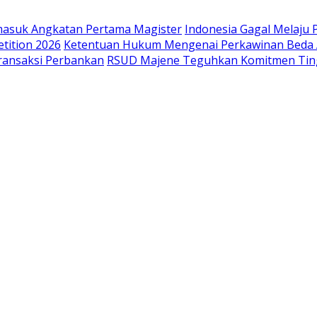
masuk Angkatan Pertama Magister
Indonesia Gagal Melaju 
tition 2026
Ketentuan Hukum Mengenai Perkawinan Beda
ransaksi Perbankan
RSUD Majene Teguhkan Komitmen Ting