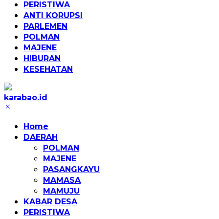
PERISTIWA
ANTI KORUPSI
PARLEMEN
POLMAN
MAJENE
HIBURAN
KESEHATAN
karabao.id
Tegas
dan
Home
Tajam
DAERAH
POLMAN
MAJENE
PASANGKAYU
MAMASA
MAMUJU
KABAR DESA
PERISTIWA