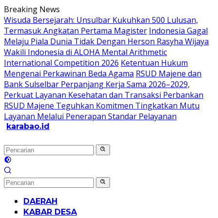
Langsung
Breaking News
ke
Wisuda Bersejarah: Unsulbar Kukuhkan 500 Lulusan,
konten
Termasuk Angkatan Pertama Magister
Indonesia Gagal
Melaju Piala Dunia Tidak Dengan Herson Rasyha Wijaya
Wakili Indonesia di ALOHA Mental Arithmetic
International Competition 2026
Ketentuan Hukum
Mengenai Perkawinan Beda Agama
RSUD Majene dan
Bank Sulselbar Perpanjang Kerja Sama 2026–2029,
Perkuat Layanan Kesehatan dan Transaksi Perbankan
RSUD Majene Teguhkan Komitmen Tingkatkan Mutu
Layanan Melalui Penerapan Standar Pelayanan
karabao.id
Tegas
dan
Tajam
DAERAH
KABAR DESA