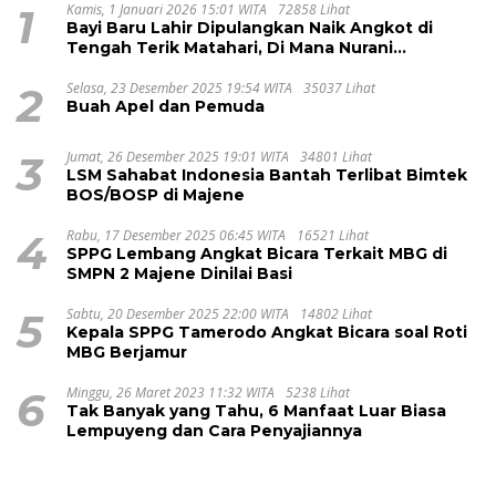
1
Kamis, 1 Januari 2026 15:01 WITA
72858 Lihat
Bayi Baru Lahir Dipulangkan Naik Angkot di
Tengah Terik Matahari, Di Mana Nurani
Pelayanan RSUD Majene?
2
Selasa, 23 Desember 2025 19:54 WITA
35037 Lihat
Buah Apel dan Pemuda
3
Jumat, 26 Desember 2025 19:01 WITA
34801 Lihat
LSM Sahabat Indonesia Bantah Terlibat Bimtek
BOS/BOSP di Majene
4
Rabu, 17 Desember 2025 06:45 WITA
16521 Lihat
SPPG Lembang Angkat Bicara Terkait MBG di
SMPN 2 Majene Dinilai Basi
5
Sabtu, 20 Desember 2025 22:00 WITA
14802 Lihat
Kepala SPPG Tamerodo Angkat Bicara soal Roti
MBG Berjamur
6
Minggu, 26 Maret 2023 11:32 WITA
5238 Lihat
Tak Banyak yang Tahu, 6 Manfaat Luar Biasa
Lempuyeng dan Cara Penyajiannya