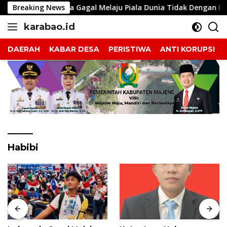
Langsung
Indonesia Gagal Melaju Piala Dunia Tidak Dengan Herson Rasy
Breaking News
ke
karabao.id
konten
Tegas
dan
DAERAH
KABAR DESA
PERISTIWA
ANTI KORUPSI
Tajam
Habibi