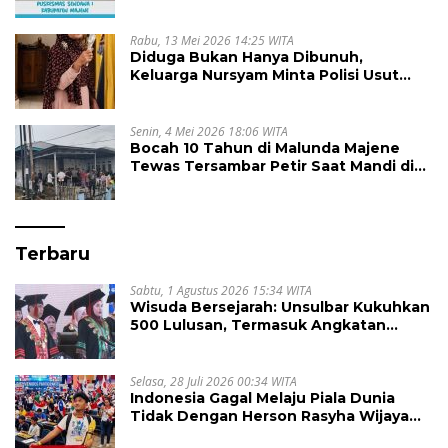
Kepemimpinan Kapus Gegara Dana
Kapitasi Tak Cair
Rabu, 13 Mei 2026 14:25 WITA
Diduga Bukan Hanya Dibunuh,
Keluarga Nursyam Minta Polisi Usut
Dugaan Perampokan Emas Ratusan
Juta
Senin, 4 Mei 2026 18:06 WITA
Bocah 10 Tahun di Malunda Majene
Tewas Tersambar Petir Saat Mandi di
Laut
Terbaru
Sabtu, 1 Agustus 2026 15:34 WITA
Wisuda Bersejarah: Unsulbar Kukuhkan
500 Lulusan, Termasuk Angkatan
Pertama Magister
Selasa, 28 Juli 2026 00:34 WITA
Indonesia Gagal Melaju Piala Dunia
Tidak Dengan Herson Rasyha Wijaya
Wakili Indonesia di ALOHA Mental