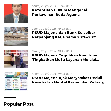
Arithmetic International Competition
2026
Senin, 20 Juli 2026 21:16 WITA
Ketentuan Hukum Mengenai
Perkawinan Beda Agama
Senin, 20 Juli 2026 19:25 WITA
RSUD Majene dan Bank Sulselbar
Perpanjang Kerja Sama 2026–2029,
Perkuat Layanan Kesehatan dan
Transaksi Perbankan
Senin, 20 Juli 2026 19:15 WITA
RSUD Majene Teguhkan Komitmen
Tingkatkan Mutu Layanan Melalui
Penerapan Standar Pelayanan
Senin, 20 Juli 2026 19:05 WITA
RSUD Majene Ajak Masyarakat Peduli
Kesehatan Mental Pasien dan Keluarga
Selama Proses Pengobatan
Popular Post