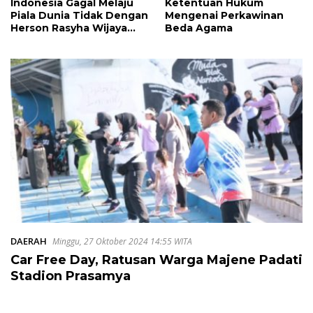
Indonesia Gagal Melaju
Ketentuan Hukum
Piala Dunia Tidak Dengan
Mengenai Perkawinan
Herson Rasyha Wijaya
Beda Agama
Wakili Indonesia di
ALOHA Mental
Arithmetic International
Competition 2026
DAERAH
Minggu, 27 Oktober 2024 14:55 WITA
Car Free Day, Ratusan Warga Majene Padati
Stadion Prasamya