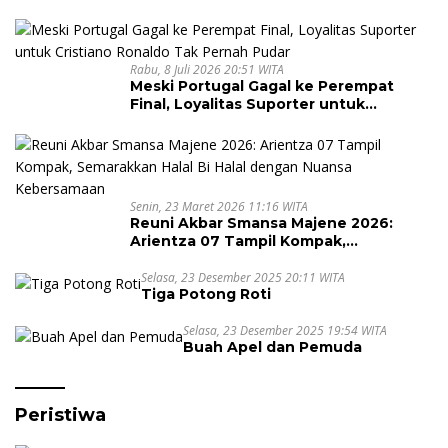
Rabu, 8 Juli 2026 20:51 WITA
Meski Portugal Gagal ke Perempat
Final, Loyalitas Suporter untuk
Cristiano Ronaldo Tak Pernah Pudar
Senin, 23 Maret 2026 11:16 WITA
Reuni Akbar Smansa Majene 2026:
Arientza 07 Tampil Kompak,
Semarakkan Halal Bi Halal dengan
Nuansa Kebersamaan
Selasa, 23 Desember 2025 20:11 WITA
Tiga Potong Roti
Selasa, 23 Desember 2025 19:54 WITA
Buah Apel dan Pemuda
Peristiwa