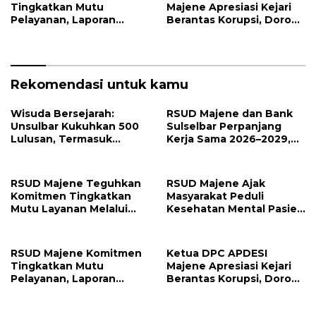
Tingkatkan Mutu
Majene Apresiasi Kejari
Pelayanan, Laporan
Berantas Korupsi, Dorong
Pengaduan Semester I
Penegakan Hukum
2026 Jadi Bahan Evaluasi
Tanpa Tebang Pilih
Rekomendasi untuk kamu
Wisuda Bersejarah:
RSUD Majene dan Bank
Unsulbar Kukuhkan 500
Sulselbar Perpanjang
Lulusan, Termasuk
Kerja Sama 2026–2029,
Angkatan Pertama
Perkuat Layanan
Magister
Kesehatan dan Transaksi
Perbankan
RSUD Majene Teguhkan
RSUD Majene Ajak
Komitmen Tingkatkan
Masyarakat Peduli
Mutu Layanan Melalui
Kesehatan Mental Pasien
Penerapan Standar
dan Keluarga Selama
Pelayanan
Proses Pengobatan
RSUD Majene Komitmen
Ketua DPC APDESI
Tingkatkan Mutu
Majene Apresiasi Kejari
Pelayanan, Laporan
Berantas Korupsi, Dorong
Pengaduan Semester I
Penegakan Hukum
2026 Jadi Bahan Evaluasi
Tanpa Tebang Pilih