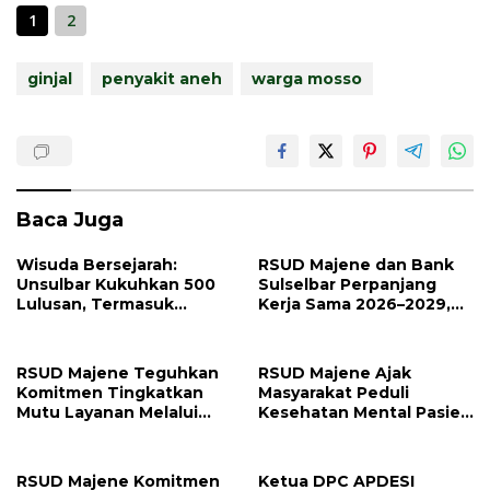
1
2
ginjal
penyakit aneh
warga mosso
Baca Juga
Wisuda Bersejarah:
RSUD Majene dan Bank
Unsulbar Kukuhkan 500
Sulselbar Perpanjang
Lulusan, Termasuk
Kerja Sama 2026–2029,
Angkatan Pertama
Perkuat Layanan
Magister
Kesehatan dan Transaksi
Perbankan
RSUD Majene Teguhkan
RSUD Majene Ajak
Komitmen Tingkatkan
Masyarakat Peduli
Mutu Layanan Melalui
Kesehatan Mental Pasien
Penerapan Standar
dan Keluarga Selama
Pelayanan
Proses Pengobatan
RSUD Majene Komitmen
Ketua DPC APDESI