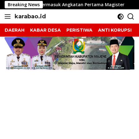
Langsung
0 Lulusan, Termasuk Angkatan Pertama Magister
Breaking News
Indon
ke
karabao.id
konten
Tegas
dan
DAERAH
KABAR DESA
PERISTIWA
ANTI KORUPSI
Tajam