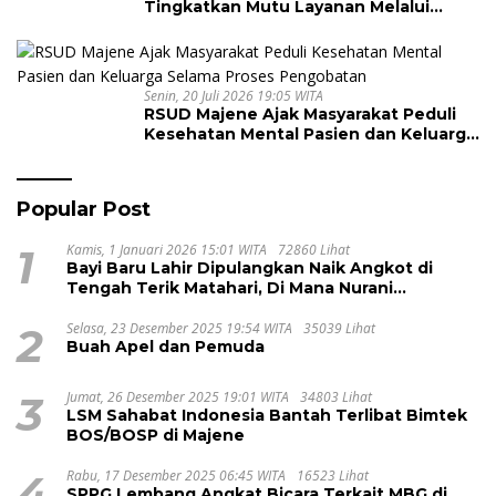
Tingkatkan Mutu Layanan Melalui
Penerapan Standar Pelayanan
Senin, 20 Juli 2026 19:05 WITA
RSUD Majene Ajak Masyarakat Peduli
Kesehatan Mental Pasien dan Keluarga
Selama Proses Pengobatan
Popular Post
1
Kamis, 1 Januari 2026 15:01 WITA
72860 Lihat
Bayi Baru Lahir Dipulangkan Naik Angkot di
Tengah Terik Matahari, Di Mana Nurani
Pelayanan RSUD Majene?
2
Selasa, 23 Desember 2025 19:54 WITA
35039 Lihat
Buah Apel dan Pemuda
3
Jumat, 26 Desember 2025 19:01 WITA
34803 Lihat
LSM Sahabat Indonesia Bantah Terlibat Bimtek
BOS/BOSP di Majene
4
Rabu, 17 Desember 2025 06:45 WITA
16523 Lihat
SPPG Lembang Angkat Bicara Terkait MBG di