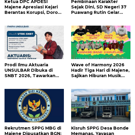
Ketua DPC APDESI
Pembinaan Karakter
Majene Apresiasi Kejari
Sejak Dini, SD Negeri 37
Berantas Korupsi, Dorong
Puawang Rutin Gelar
Penegakan Hukum
Shalat Duha dan Tilawah
Tanpa Tebang Pilih
Al-Qur’an
Prodi Ilmu Aktuaria
Wave of Harmony 2026
UNSULBAR Dibuka di
Hadir Tiga Hari di Majene,
SNBT 2026, Tawarkan
Sajikan Hiburan Musik
Prospek Karier Bergaji
Lebih Maksimal
Tinggi
Rekrutmen SPPG MBG di
Kisruh SPPG Desa Bonde
Majene Dipusatkan BGN:
Memanas, Yayasan