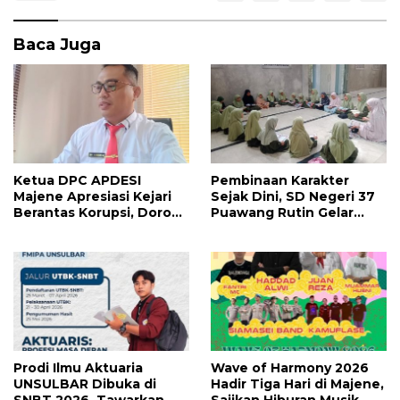
Baca Juga
Ketua DPC APDESI
Pembinaan Karakter
Majene Apresiasi Kejari
Sejak Dini, SD Negeri 37
Berantas Korupsi, Dorong
Puawang Rutin Gelar
Penegakan Hukum
Shalat Duha dan Tilawah
Tanpa Tebang Pilih
Al-Qur’an
Prodi Ilmu Aktuaria
Wave of Harmony 2026
UNSULBAR Dibuka di
Hadir Tiga Hari di Majene,
SNBT 2026, Tawarkan
Sajikan Hiburan Musik