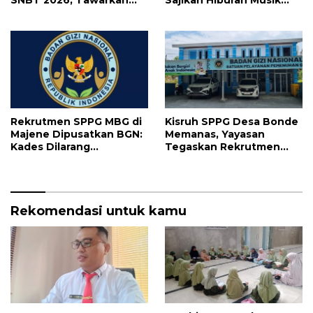
Prospek Karier Bergaji
Lebih Maksimal
Tinggi
Rekrutmen SPPG MBG di
Kisruh SPPG Desa Bonde
Majene Dipusatkan BGN:
Memanas, Yayasan
Kades Dilarang
Tegaskan Rekrutmen
Intervensi, Prioritaskan
Relawan Sesuai Regulasi
Warga Lokal
Rekomendasi untuk kamu