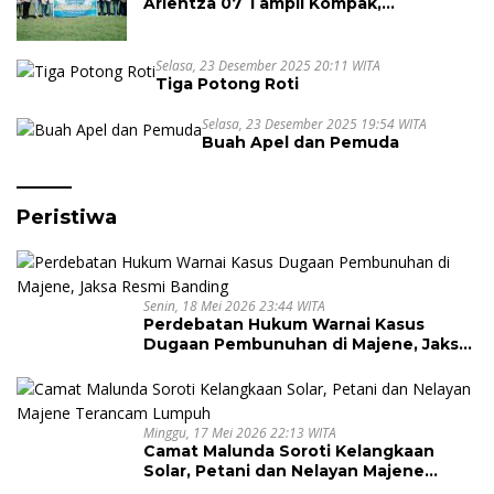
Arientza 07 Tampil Kompak,
Semarakkan Halal Bi Halal dengan
Nuansa Kebersamaan
Selasa, 23 Desember 2025 20:11 WITA
Tiga Potong Roti
Selasa, 23 Desember 2025 19:54 WITA
Buah Apel dan Pemuda
Peristiwa
Senin, 18 Mei 2026 23:44 WITA
Perdebatan Hukum Warnai Kasus
Dugaan Pembunuhan di Majene, Jaksa
Resmi Banding
Minggu, 17 Mei 2026 22:13 WITA
Camat Malunda Soroti Kelangkaan
Solar, Petani dan Nelayan Majene
Terancam Lumpuh