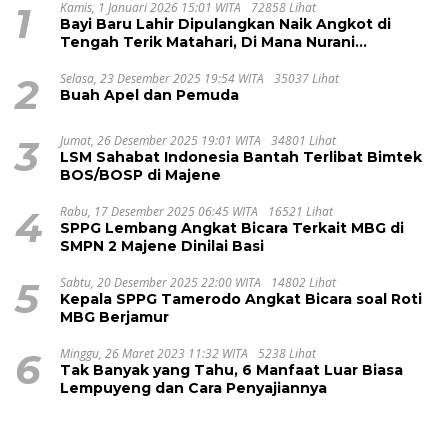
1
Kamis, 1 Januari 2026 15:01 WITA
72858 Lihat
Bayi Baru Lahir Dipulangkan Naik Angkot di
Tengah Terik Matahari, Di Mana Nurani
Pelayanan RSUD Majene?
2
Selasa, 23 Desember 2025 19:54 WITA
35037 Lihat
Buah Apel dan Pemuda
3
Jumat, 26 Desember 2025 19:01 WITA
34801 Lihat
LSM Sahabat Indonesia Bantah Terlibat Bimtek
BOS/BOSP di Majene
4
Rabu, 17 Desember 2025 06:45 WITA
16521 Lihat
SPPG Lembang Angkat Bicara Terkait MBG di
SMPN 2 Majene Dinilai Basi
5
Sabtu, 20 Desember 2025 22:00 WITA
14802 Lihat
Kepala SPPG Tamerodo Angkat Bicara soal Roti
MBG Berjamur
6
Minggu, 26 Maret 2023 11:32 WITA
5238 Lihat
Tak Banyak yang Tahu, 6 Manfaat Luar Biasa
Lempuyeng dan Cara Penyajiannya