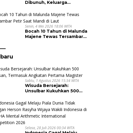
Dibunuh, Keluarga
Nursyam Minta Polisi Usut
Dugaan Perampokan Emas
Ratusan Juta
Senin, 4 Mei 2026 18:06 WITA
Bocah 10 Tahun di Malunda
Majene Tewas Tersambar
Petir Saat Mandi di Laut
rbaru
Sabtu, 1 Agustus 2026 15:34 WITA
Wisuda Bersejarah:
Unsulbar Kukuhkan 500
Lulusan, Termasuk
Angkatan Pertama
Magister
Selasa, 28 Juli 2026 00:34 WITA
Indonesia Gagal Melaju