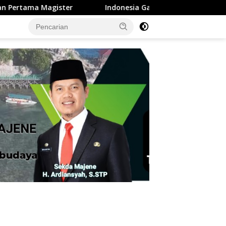
Indonesia Gagal Melaju Piala Dunia Tidak Dengan Herson Rasyha