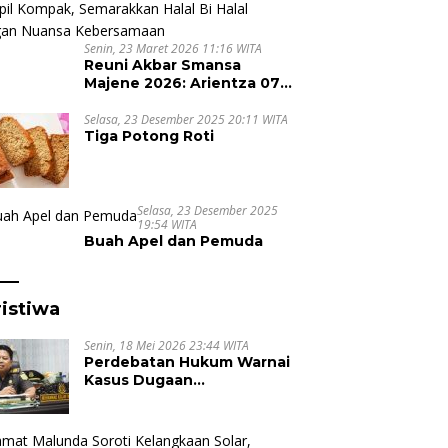
Senin, 23 Maret 2026 11:16 WITA
Reuni Akbar Smansa
Majene 2026: Arientza 07
Tampil Kompak,
Semarakkan Halal Bi Halal
Selasa, 23 Desember 2025 20:11 WITA
Tiga Potong Roti
dengan Nuansa
Kebersamaan
Selasa, 23 Desember 2025
19:54 WITA
Buah Apel dan Pemuda
istiwa
Senin, 18 Mei 2026 23:44 WITA
Perdebatan Hukum Warnai
Kasus Dugaan
Pembunuhan di Majene,
Jaksa Resmi Banding