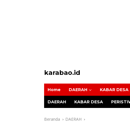
karabao.id
Tegas
dan
Home
DAERAH
KABAR DESA
Tajam
DAERAH
KABAR DESA
PERIST
Beranda
DAERAH