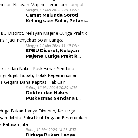
Minggu, 17 Mei 2026 22:13 WITA
Camat Malunda Soroti
Kelangkaan Solar, Petani
dan Nelayan Majene
Terancam Lumpuh
Minggu, 17 Mei 2026 11:29 WITA
SPBU Disorot, Nelayan
Majene Curiga Praktik
Pallansir Jadi Penyebab
Solar Langka
Sabtu, 16 Mei 2026 20:20 WITA
Dokter dan Nakes
Puskesmas Sendana I
Datangi Rujab Bupati,
Tolak Kepemimpinan
Kapus Gegara Dana
Kapitasi Tak Cair
Rabu, 13 Mei 2026 14:25 WITA
Diduga Bukan Hanya