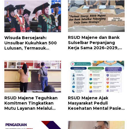
RSUD Majene dan Bank
Wisuda Bersejarah:
Sulselbar Perpanjang
Unsulbar Kukuhkan 500
Kerja Sama 2026–2029,
Lulusan, Termasuk
Perkuat Layanan
Angkatan Pertama
Kesehatan dan Transaksi
Magister
Perbankan
RSUD Majene Ajak
RSUD Majene Teguhkan
Masyarakat Peduli
Komitmen Tingkatkan
Kesehatan Mental Pasien
Mutu Layanan Melalui
dan Keluarga Selama
Penerapan Standar
Proses Pengobatan
Pelayanan