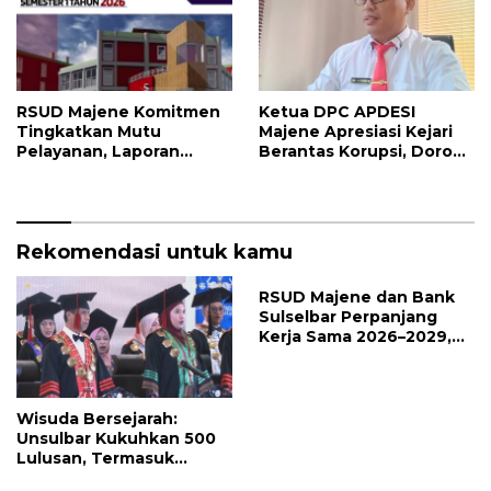
RSUD Majene Komitmen
Ketua DPC APDESI
Tingkatkan Mutu
Majene Apresiasi Kejari
Pelayanan, Laporan
Berantas Korupsi, Dorong
Pengaduan Semester I
Penegakan Hukum
2026 Jadi Bahan Evaluasi
Tanpa Tebang Pilih
Rekomendasi untuk kamu
RSUD Majene dan Bank
Sulselbar Perpanjang
Kerja Sama 2026–2029,
Perkuat Layanan
Kesehatan dan Transaksi
Perbankan
Wisuda Bersejarah:
Unsulbar Kukuhkan 500
Lulusan, Termasuk
Angkatan Pertama