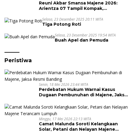
Reuni Akbar Smansa Majene 2026:
Arientza 07 Tampil Kompak,
Semarakkan Halal Bi Halal dengan
Nuansa Kebersamaan
Selasa, 23 Desember 2025 20:11 WITA
Tiga Potong Roti
Selasa, 23 Desember 2025 19:54 WITA
Buah Apel dan Pemuda
Peristiwa
Senin, 18 Mei 2026 23:44 WITA
Perdebatan Hukum Warnai Kasus
Dugaan Pembunuhan di Majene, Jaksa
Resmi Banding
Minggu, 17 Mei 2026 22:13 WITA
Camat Malunda Soroti Kelangkaan
Solar, Petani dan Nelayan Majene