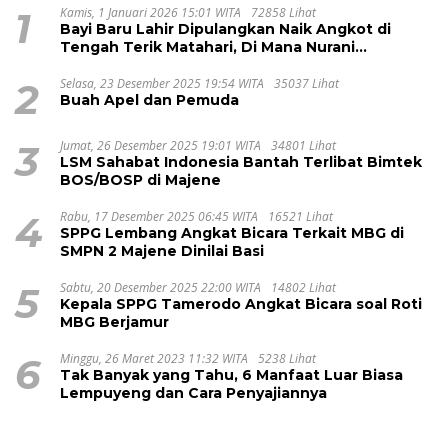
1
Kamis, 1 Januari 2026 15:01 WITA
72858 Lihat
Bayi Baru Lahir Dipulangkan Naik Angkot di
Tengah Terik Matahari, Di Mana Nurani
Pelayanan RSUD Majene?
2
Selasa, 23 Desember 2025 19:54 WITA
35037 Lihat
Buah Apel dan Pemuda
3
Jumat, 26 Desember 2025 19:01 WITA
34801 Lihat
LSM Sahabat Indonesia Bantah Terlibat Bimtek
BOS/BOSP di Majene
4
Rabu, 17 Desember 2025 06:45 WITA
16521 Lihat
SPPG Lembang Angkat Bicara Terkait MBG di
SMPN 2 Majene Dinilai Basi
5
Sabtu, 20 Desember 2025 22:00 WITA
14802 Lihat
Kepala SPPG Tamerodo Angkat Bicara soal Roti
MBG Berjamur
6
Minggu, 26 Maret 2023 11:32 WITA
5238 Lihat
Tak Banyak yang Tahu, 6 Manfaat Luar Biasa
Lempuyeng dan Cara Penyajiannya