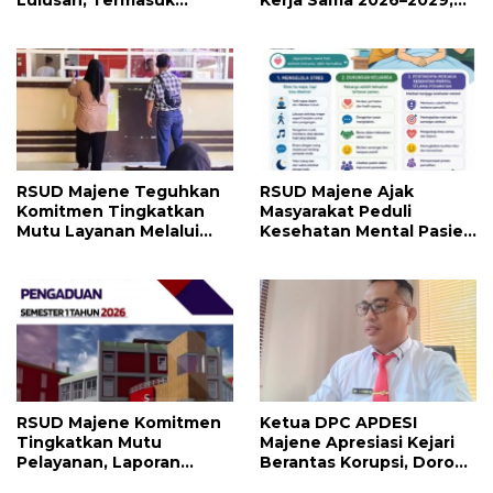
Lulusan, Termasuk
Kerja Sama 2026–2029,
Angkatan Pertama
Perkuat Layanan
Magister
Kesehatan dan Transaksi
Perbankan
RSUD Majene Teguhkan
RSUD Majene Ajak
Komitmen Tingkatkan
Masyarakat Peduli
Mutu Layanan Melalui
Kesehatan Mental Pasien
Penerapan Standar
dan Keluarga Selama
Pelayanan
Proses Pengobatan
RSUD Majene Komitmen
Ketua DPC APDESI
Tingkatkan Mutu
Majene Apresiasi Kejari
Pelayanan, Laporan
Berantas Korupsi, Dorong
Pengaduan Semester I
Penegakan Hukum