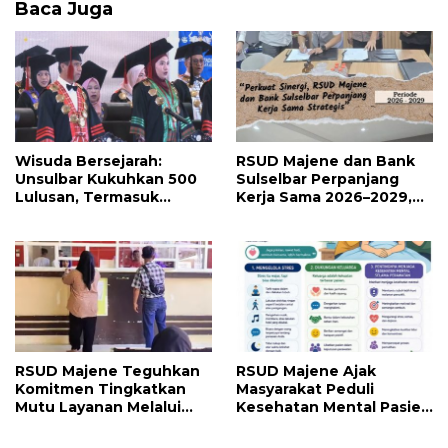
Baca Juga
Wisuda Bersejarah:
RSUD Majene dan Bank
Unsulbar Kukuhkan 500
Sulselbar Perpanjang
Lulusan, Termasuk
Kerja Sama 2026–2029,
Angkatan Pertama
Perkuat Layanan
Magister
Kesehatan dan Transaksi
Perbankan
RSUD Majene Teguhkan
RSUD Majene Ajak
Komitmen Tingkatkan
Masyarakat Peduli
Mutu Layanan Melalui
Kesehatan Mental Pasien
Penerapan Standar
dan Keluarga Selama
Pelayanan
Proses Pengobatan