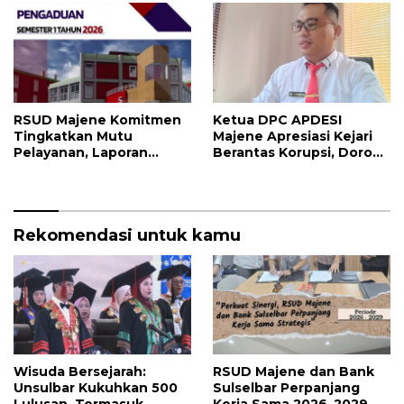
RSUD Majene Komitmen
Ketua DPC APDESI
Tingkatkan Mutu
Majene Apresiasi Kejari
Pelayanan, Laporan
Berantas Korupsi, Dorong
Pengaduan Semester I
Penegakan Hukum
2026 Jadi Bahan Evaluasi
Tanpa Tebang Pilih
Rekomendasi untuk kamu
Wisuda Bersejarah:
RSUD Majene dan Bank
Unsulbar Kukuhkan 500
Sulselbar Perpanjang