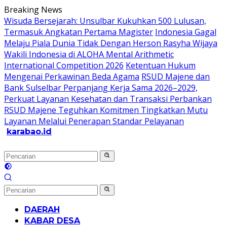
Langsung
Breaking News
ke
Wisuda Bersejarah: Unsulbar Kukuhkan 500 Lulusan,
konten
Termasuk Angkatan Pertama Magister
Indonesia Gagal
Melaju Piala Dunia Tidak Dengan Herson Rasyha Wijaya
Wakili Indonesia di ALOHA Mental Arithmetic
International Competition 2026
Ketentuan Hukum
Mengenai Perkawinan Beda Agama
RSUD Majene dan
Bank Sulselbar Perpanjang Kerja Sama 2026–2029,
Perkuat Layanan Kesehatan dan Transaksi Perbankan
RSUD Majene Teguhkan Komitmen Tingkatkan Mutu
Layanan Melalui Penerapan Standar Pelayanan
karabao.id
Tegas
dan
Tajam
DAERAH
KABAR DESA