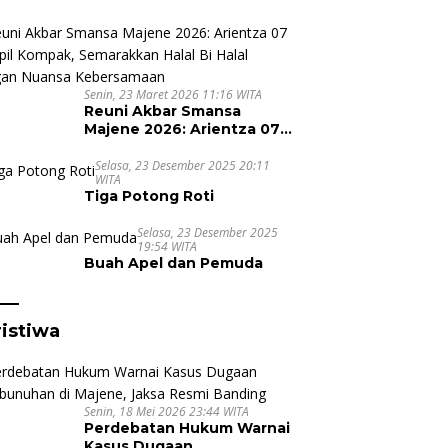
Suporter untuk Cristiano
Ronaldo Tak Pernah Pudar
Senin, 23 Maret 2026 11:16 WITA
Reuni Akbar Smansa
Majene 2026: Arientza 07
Tampil Kompak,
Semarakkan Halal Bi Halal
Selasa, 23 Desember 2025 20:11
WITA
dengan Nuansa
Tiga Potong Roti
Kebersamaan
Selasa, 23 Desember 2025
19:54 WITA
Buah Apel dan Pemuda
istiwa
Senin, 18 Mei 2026 23:44 WITA
Perdebatan Hukum Warnai
Kasus Dugaan