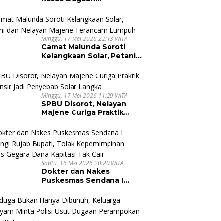
Pembunuhan di Majene,
Jaksa Resmi Banding
Minggu, 17 Mei 2026 22:13 WITA
Camat Malunda Soroti
Kelangkaan Solar, Petani
dan Nelayan Majene
Terancam Lumpuh
Minggu, 17 Mei 2026 11:29 WITA
SPBU Disorot, Nelayan
Majene Curiga Praktik
Pallansir Jadi Penyebab
Solar Langka
Sabtu, 16 Mei 2026 20:20 WITA
Dokter dan Nakes
Puskesmas Sendana I
Datangi Rujab Bupati,
Tolak Kepemimpinan
Kapus Gegara Dana
Kapitasi Tak Cair