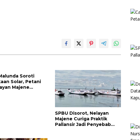
alunda Soroti
aan Solar, Petani
ayan Majene
am Lumpuh
SPBU Disorot, Nelayan
Majene Curiga Praktik
Pallansir Jadi Penyebab
Solar Langka