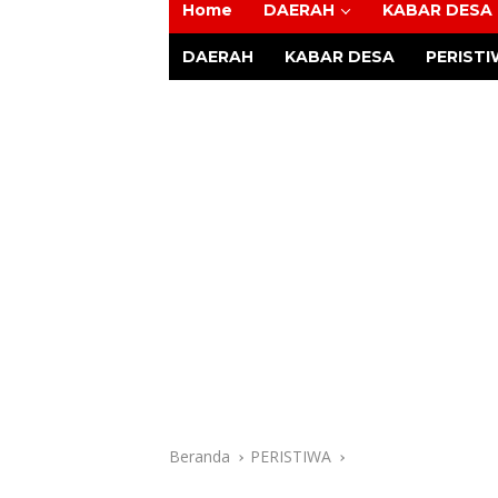
Home
DAERAH
KABAR DESA
Tajam
DAERAH
KABAR DESA
PERIST
Beranda
PERISTIWA