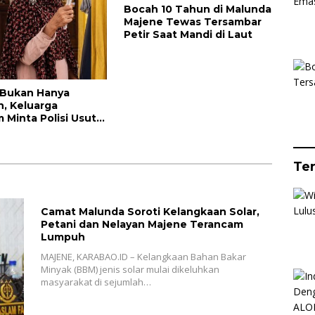
Bocah 10 Tahun di Malunda
Majene Tewas Tersambar
Petir Saat Mandi di Laut
 Bukan Hanya
, Keluarga
 Minta Polisi Usut
 Perampokan Emas
 Juta
Te
Camat Malunda Soroti Kelangkaan Solar,
Petani dan Nelayan Majene Terancam
Lumpuh
MAJENE, KARABAO.ID – Kelangkaan Bahan Bakar
Minyak (BBM) jenis solar mulai dikeluhkan
masyarakat di sejumlah…