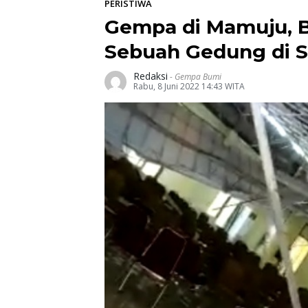
PERISTIWA
Gempa di Mamuju, B
Sebuah Gedung di S
Redaksi
-
Gempa Bumi
Rabu, 8 Juni 2022 14:43 WITA