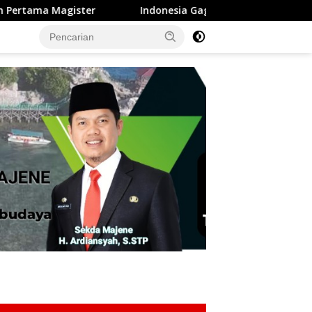
onesia Gagal Melaju Piala Dunia Tidak Dengan Herson Rasyha Wi