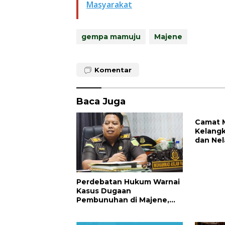
Masyarakat
gempa mamuju
Majene
Komentar
Baca Juga
Camat M
Kelangk
dan Nel
Teranc
Perdebatan Hukum Warnai
Kasus Dugaan
Pembunuhan di Majene,
Jaksa Resmi Banding