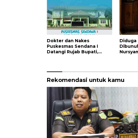
Dokter dan Nakes
Diduga
Puskesmas Sendana I
Dibunuh
Datangi Rujab Bupati,
Nursyam
Tolak Kepemimpinan
Dugaan
Kapus Gegara Dana
Ratusan
Kapitasi Tak Cair
Rekomendasi untuk kamu