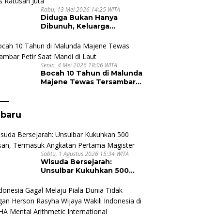
Rabu, 13 Mei 2026 14:25 WITA
Diduga Bukan Hanya
Dibunuh, Keluarga
Nursyam Minta Polisi Usut
Dugaan Perampokan Emas
Ratusan Juta
Senin, 4 Mei 2026 18:06 WITA
Bocah 10 Tahun di Malunda
Majene Tewas Tersambar
Petir Saat Mandi di Laut
rbaru
Sabtu, 1 Agustus 2026 15:34 WITA
Wisuda Bersejarah:
Unsulbar Kukuhkan 500
Lulusan, Termasuk
Angkatan Pertama
Magister