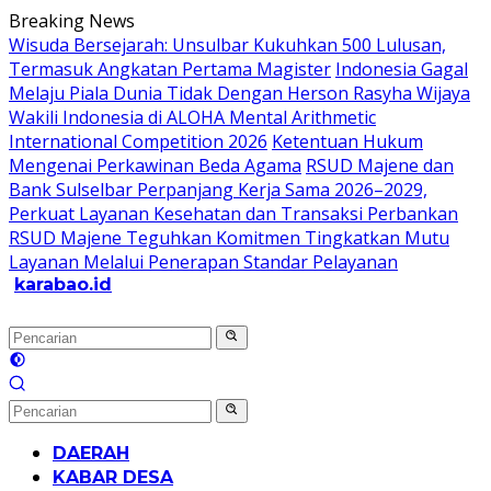
Langsung
Breaking News
ke
Wisuda Bersejarah: Unsulbar Kukuhkan 500 Lulusan,
konten
Termasuk Angkatan Pertama Magister
Indonesia Gagal
Melaju Piala Dunia Tidak Dengan Herson Rasyha Wijaya
Wakili Indonesia di ALOHA Mental Arithmetic
International Competition 2026
Ketentuan Hukum
Mengenai Perkawinan Beda Agama
RSUD Majene dan
Bank Sulselbar Perpanjang Kerja Sama 2026–2029,
Perkuat Layanan Kesehatan dan Transaksi Perbankan
RSUD Majene Teguhkan Komitmen Tingkatkan Mutu
Layanan Melalui Penerapan Standar Pelayanan
karabao.id
Tegas
dan
Tajam
DAERAH
KABAR DESA