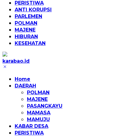
PERISTIWA
ANTI KORUPSI
PARLEMEN
POLMAN
MAJENE
HIBURAN
KESEHATAN
karabao.id
Tegas
dan
Home
Tajam
DAERAH
POLMAN
MAJENE
PASANGKAYU
MAMASA
MAMUJU
KABAR DESA
PERISTIWA