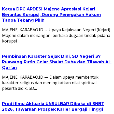
Ketua DPC APDESI Majene Apresiasi Kejari
Berantas Korupsi, Dorong Penegakan Hukum
Tanpa Tebang Pilih
MAJENE, KARABAO.ID – Upaya Kejaksaan Negeri (Kejari)
Majene dalam menangani perkara dugaan tindak pidana
korupsi…
Pembinaan Karakter Sejak Dini, SD Negeri 37
Puawang Rutin Gelar Shalat Duha dan Tilawah Al-
Qur’an
MAJENE, KARABAO.ID — Dalam upaya membentuk
karakter religius dan meningkatkan nilai spiritual
peserta didik, SD…
Prodi Ilmu Aktuaria UNSULBAR Dibuka di SNBT
2026, Tawarkan Prospek Karier Bergaji Tinggi