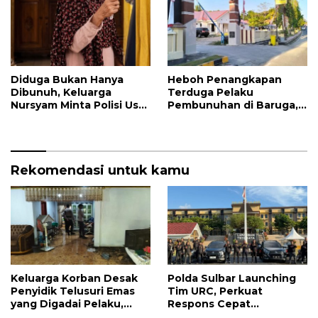
Diduga Bukan Hanya
Heboh Penangkapan
Dibunuh, Keluarga
Terduga Pelaku
Nursyam Minta Polisi Usut
Pembunuhan di Baruga,
Dugaan Perampokan
Polisi Minta Publik Tidak
Emas Ratusan Juta
Berspekulasi
Rekomendasi untuk kamu
Keluarga Korban Desak
Polda Sulbar Launching
Penyidik Telusuri Emas
Tim URC, Perkuat
yang Digadai Pelaku,
Respons Cepat
Diduga Terkait Barang
Penanganan Kriminal dan