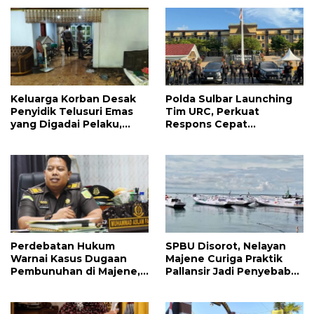
Keluarga Korban Desak
Polda Sulbar Launching
Penyidik Telusuri Emas
Tim URC, Perkuat
yang Digadai Pelaku,
Respons Cepat
Diduga Terkait Barang
Penanganan Kriminal dan
Hilang Pasca
Gangguan Kamtibmas
Pembunuhan
Perdebatan Hukum
SPBU Disorot, Nelayan
Warnai Kasus Dugaan
Majene Curiga Praktik
Pembunuhan di Majene,
Pallansir Jadi Penyebab
Jaksa Resmi Banding
Solar Langka