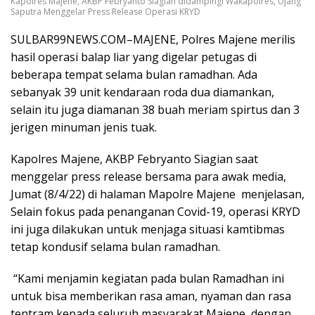
Kapolres Majene, AKBP Febryanto Siagian didampingi Wakapolres, Ujang
Saputra Menggelar Press Release Operasi KRYD
SULBAR99NEWS.COM–MAJENE, Polres Majene merilis
hasil operasi balap liar yang digelar petugas di
beberapa tempat selama bulan ramadhan. Ada
sebanyak 39 unit kendaraan roda dua diamankan,
selain itu juga diamanan 38 buah meriam spirtus dan 3
jerigen minuman jenis tuak.
Kapolres Majene, AKBP Febryanto Siagian saat
menggelar press release bersama para awak media,
Jumat (8/4/22) di halaman Mapolre Majene menjelasan,
Selain fokus pada penanganan Covid-19, operasi KRYD
ini juga dilakukan untuk menjaga situasi kamtibmas
tetap kondusif selama bulan ramadhan.
“Kami menjamin kegiatan pada bulan Ramadhan ini
untuk bisa memberikan rasa aman, nyaman dan rasa
tentram kepada seluruh masyarakat Majene, dengan