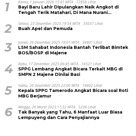
1
Kamis, 1 Januari 2026 15:01 WITA
72858 Lihat
Bayi Baru Lahir Dipulangkan Naik Angkot di
Tengah Terik Matahari, Di Mana Nurani
Pelayanan RSUD Majene?
2
Selasa, 23 Desember 2025 19:54 WITA
35037 Lihat
Buah Apel dan Pemuda
3
Jumat, 26 Desember 2025 19:01 WITA
34801 Lihat
LSM Sahabat Indonesia Bantah Terlibat Bimtek
BOS/BOSP di Majene
4
Rabu, 17 Desember 2025 06:45 WITA
16521 Lihat
SPPG Lembang Angkat Bicara Terkait MBG di
SMPN 2 Majene Dinilai Basi
5
Sabtu, 20 Desember 2025 22:00 WITA
14802 Lihat
Kepala SPPG Tamerodo Angkat Bicara soal Roti
MBG Berjamur
6
Minggu, 26 Maret 2023 11:32 WITA
5238 Lihat
Tak Banyak yang Tahu, 6 Manfaat Luar Biasa
Lempuyeng dan Cara Penyajiannya