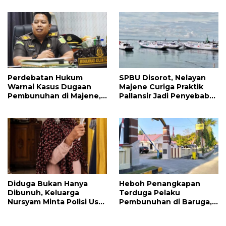
Hilang Pasca
Gangguan Kamtibmas
Pembunuhan
Perdebatan Hukum
SPBU Disorot, Nelayan
Warnai Kasus Dugaan
Majene Curiga Praktik
Pembunuhan di Majene,
Pallansir Jadi Penyebab
Jaksa Resmi Banding
Solar Langka
Diduga Bukan Hanya
Heboh Penangkapan
Dibunuh, Keluarga
Terduga Pelaku
Nursyam Minta Polisi Usut
Pembunuhan di Baruga,
Dugaan Perampokan
Polisi Minta Publik Tidak
Emas Ratusan Juta
Berspekulasi