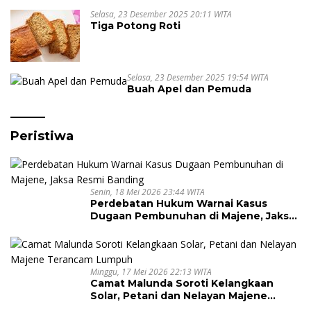
Semarakkan Halal Bi Halal dengan
Nuansa Kebersamaan
Selasa, 23 Desember 2025 20:11 WITA
Tiga Potong Roti
Selasa, 23 Desember 2025 19:54 WITA
Buah Apel dan Pemuda
Peristiwa
Senin, 18 Mei 2026 23:44 WITA
Perdebatan Hukum Warnai Kasus
Dugaan Pembunuhan di Majene, Jaksa
Resmi Banding
Minggu, 17 Mei 2026 22:13 WITA
Camat Malunda Soroti Kelangkaan
Solar, Petani dan Nelayan Majene
Terancam Lumpuh