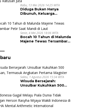
Rabu, 13 Mei 2026 14:25 WITA
Diduga Bukan Hanya
Dibunuh, Keluarga
Nursyam Minta Polisi Usut
Dugaan Perampokan Emas
Ratusan Juta
Senin, 4 Mei 2026 18:06 WITA
Bocah 10 Tahun di Malunda
Majene Tewas Tersambar
Petir Saat Mandi di Laut
rbaru
Sabtu, 1 Agustus 2026 15:34 WITA
Wisuda Bersejarah:
Unsulbar Kukuhkan 500
Lulusan, Termasuk
Angkatan Pertama
Magister