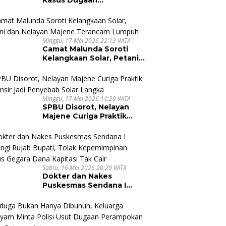
Pembunuhan di Majene,
Jaksa Resmi Banding
Minggu, 17 Mei 2026 22:13 WITA
Camat Malunda Soroti
Kelangkaan Solar, Petani
dan Nelayan Majene
Terancam Lumpuh
Minggu, 17 Mei 2026 11:29 WITA
SPBU Disorot, Nelayan
Majene Curiga Praktik
Pallansir Jadi Penyebab
Solar Langka
Sabtu, 16 Mei 2026 20:20 WITA
Dokter dan Nakes
Puskesmas Sendana I
Datangi Rujab Bupati,
Tolak Kepemimpinan
Kapus Gegara Dana
Kapitasi Tak Cair