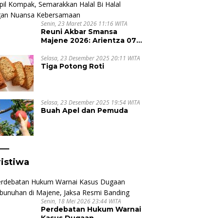
Senin, 23 Maret 2026 11:16 WITA
Reuni Akbar Smansa
Majene 2026: Arientza 07
Tampil Kompak,
Semarakkan Halal Bi Halal
Selasa, 23 Desember 2025 20:11 WITA
Tiga Potong Roti
dengan Nuansa
Kebersamaan
Selasa, 23 Desember 2025 19:54 WITA
Buah Apel dan Pemuda
istiwa
Senin, 18 Mei 2026 23:44 WITA
Perdebatan Hukum Warnai
Kasus Dugaan