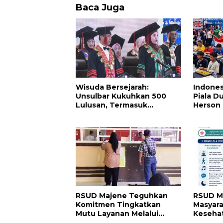
Baca Juga
Wisuda Bersejarah:
Indones
Unsulbar Kukuhkan 500
Piala D
Lulusan, Termasuk
Herson 
Angkatan Pertama
Wakili 
Magister
Mental 
Interna
2026
RSUD Majene Teguhkan
RSUD M
Komitmen Tingkatkan
Masyara
Mutu Layanan Melalui
Kesehat
Penerapan Standar
dan Kel