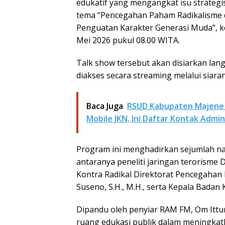
edukatif yang mengangkat isu strateg
tema “Pencegahan Paham Radikalisme di 
Penguatan Karakter Generasi Muda”, ke
Mei 2026 pukul 08.00 WITA.
Talk show tersebut akan disiarkan lan
diakses secara streaming melalui siar
Baca Juga
RSUD Kabupaten Majene S
Mobile JKN, Ini Daftar Kontak Admi
Program ini menghadirkan sejumlah na
antaranya peneliti jaringan terorisme D
Kontra Radikal Direktorat Pencegahan 
Suseno, S.H., M.H., serta Kepala Bada
Dipandu oleh penyiar RAM FM, Om Ittun
ruang edukasi publik dalam meningkat