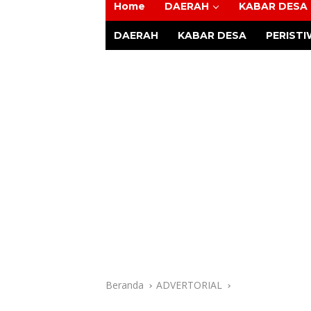
Home
DAERAH
KABAR DESA
Tajam
DAERAH
KABAR DESA
PERIST
Beranda
ADVERTORIAL