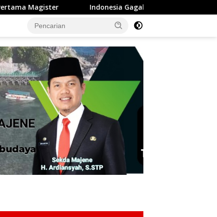
nesia Gagal Melaju Piala Dunia Tidak Dengan Herson Rasyha Wij