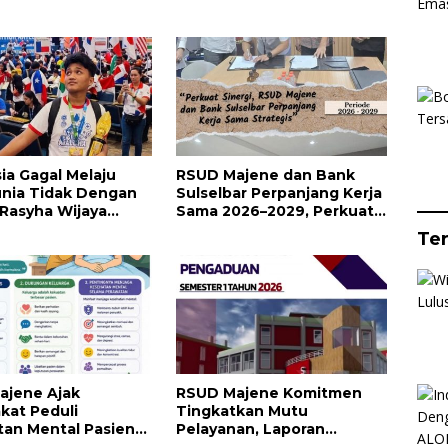
ia Gagal Melaju
RSUD Majene dan Bank
unia Tidak Dengan
Sulselbar Perpanjang Kerja
Rasyha Wijaya
Sama 2026–2029, Perkuat
Indonesia di ALOHA
Layanan Kesehatan dan
Te
Arithmetic
Transaksi Perbankan
tional Competition
ajene Ajak
RSUD Majene Komitmen
kat Peduli
Tingkatkan Mutu
an Mental Pasien
Pelayanan, Laporan
uarga Selama
Pengaduan Semester I