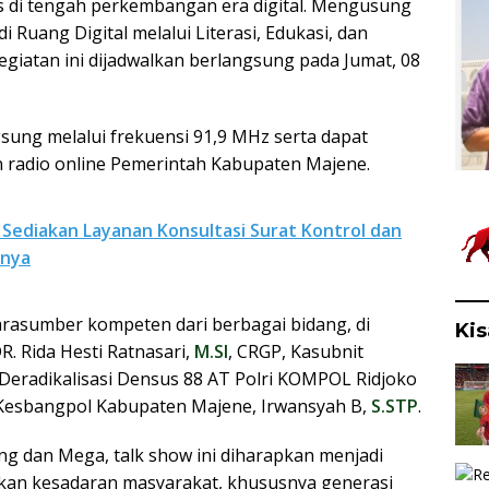
is di tengah perkembangan era digital. Mengusung
Ruang Digital melalui Literasi, Edukasi, dan
giatan ini dijadwalkan berlangsung pada Jumat, 08
gsung melalui frekuensi 91,9 MHz serta dapat
an radio online Pemerintah Kabupaten Majene.
ediakan Layanan Konsultasi Surat Kontrol dan
nnya
rasumber kompeten dari berbagai bidang, di
Kis
R. Rida Hesti Ratnasari,
M.SI
, CRGP, Kasubnit
Deradikalisasi Densus 88 AT Polri KOMPOL Ridjoko
n Kesbangpol Kabupaten Majene, Irwansyah B,
S.STP
.
g dan Mega, talk show ini diharapkan menjadi
kan kesadaran masyarakat, khususnya generasi