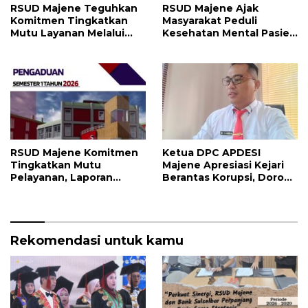
RSUD Majene Ajak
RSUD Majene Teguhkan
Masyarakat Peduli
Komitmen Tingkatkan
Kesehatan Mental Pasien
Mutu Layanan Melalui
dan Keluarga Selama
Penerapan Standar
Proses Pengobatan
Pelayanan
RSUD Majene Komitmen
Ketua DPC APDESI
Tingkatkan Mutu
Majene Apresiasi Kejari
Pelayanan, Laporan
Berantas Korupsi, Dorong
Pengaduan Semester I
Penegakan Hukum
2026 Jadi Bahan Evaluasi
Tanpa Tebang Pilih
Rekomendasi untuk kamu