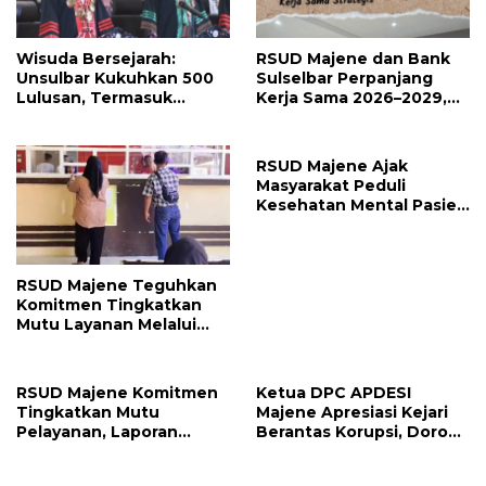
Wisuda Bersejarah:
RSUD Majene dan Bank
Unsulbar Kukuhkan 500
Sulselbar Perpanjang
Lulusan, Termasuk
Kerja Sama 2026–2029,
Angkatan Pertama
Perkuat Layanan
Magister
Kesehatan dan Transaksi
Perbankan
RSUD Majene Ajak
Masyarakat Peduli
Kesehatan Mental Pasien
dan Keluarga Selama
Proses Pengobatan
RSUD Majene Teguhkan
Komitmen Tingkatkan
Mutu Layanan Melalui
Penerapan Standar
Pelayanan
RSUD Majene Komitmen
Ketua DPC APDESI
Tingkatkan Mutu
Majene Apresiasi Kejari
Pelayanan, Laporan
Berantas Korupsi, Dorong
Pengaduan Semester I
Penegakan Hukum
2026 Jadi Bahan Evaluasi
Tanpa Tebang Pilih