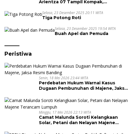
Arientza 07 Tampil Kompak,
Semarakkan Halal Bi Halal dengan
Nuansa Kebersamaan
Selasa, 23 Desember 2025 20:11 WITA
Tiga Potong Roti
Selasa, 23 Desember 2025 19:54 WITA
Buah Apel dan Pemuda
Peristiwa
Senin, 18 Mei 2026 23:44 WITA
Perdebatan Hukum Warnai Kasus
Dugaan Pembunuhan di Majene, Jaksa
Resmi Banding
Minggu, 17 Mei 2026 22:13 WITA
Camat Malunda Soroti Kelangkaan
Solar, Petani dan Nelayan Majene
Terancam Lumpuh