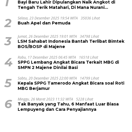
1
Bayi Baru Lahir Dipulangkan Naik Angkot di
Tengah Terik Matahari, Di Mana Nurani
Pelayanan RSUD Majene?
2
Selasa, 23 Desember 2025 19:54 WITA
35036 Lihat
Buah Apel dan Pemuda
3
Jumat, 26 Desember 2025 19:01 WITA
34798 Lihat
LSM Sahabat Indonesia Bantah Terlibat Bimtek
BOS/BOSP di Majene
4
Rabu, 17 Desember 2025 06:45 WITA
16518 Lihat
SPPG Lembang Angkat Bicara Terkait MBG di
SMPN 2 Majene Dinilai Basi
5
Sabtu, 20 Desember 2025 22:00 WITA
14799 Lihat
Kepala SPPG Tamerodo Angkat Bicara soal Roti
MBG Berjamur
6
Minggu, 26 Maret 2023 11:32 WITA
5228 Lihat
Tak Banyak yang Tahu, 6 Manfaat Luar Biasa
Lempuyeng dan Cara Penyajiannya