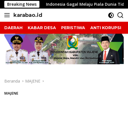
Langsung
Breaking News
Indonesia Gagal Melaju Piala Dunia Tidak Dengan Herson 
ke
karabao.id
konten
Tegas
dan
DAERAH
KABAR DESA
PERISTIWA
ANTI KORUPSI
Tajam
Beranda
MAJENE
MAJENE