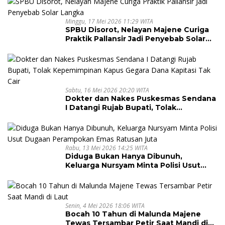
Minggu, 17 Mei 2026 11:29 WITA
SPBU Disorot, Nelayan Majene Curiga
Praktik Pallansir Jadi Penyebab Solar
Langka
Sabtu, 16 Mei 2026 20:20 WITA
Dokter dan Nakes Puskesmas Sendana
I Datangi Rujab Bupati, Tolak
Kepemimpinan Kapus Gegara Dana
Kapitasi Tak Cair
Rabu, 13 Mei 2026 14:25 WITA
Diduga Bukan Hanya Dibunuh,
Keluarga Nursyam Minta Polisi Usut
Dugaan Perampokan Emas Ratusan
Juta
Senin, 4 Mei 2026 18:06 WITA
Bocah 10 Tahun di Malunda Majene
Tewas Tersambar Petir Saat Mandi di