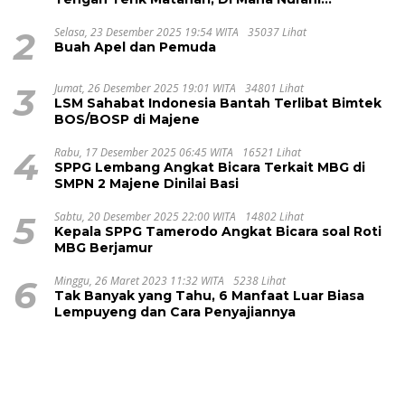
Pelayanan RSUD Majene?
2
Selasa, 23 Desember 2025 19:54 WITA
35037 Lihat
Buah Apel dan Pemuda
3
Jumat, 26 Desember 2025 19:01 WITA
34801 Lihat
LSM Sahabat Indonesia Bantah Terlibat Bimtek
BOS/BOSP di Majene
4
Rabu, 17 Desember 2025 06:45 WITA
16521 Lihat
SPPG Lembang Angkat Bicara Terkait MBG di
SMPN 2 Majene Dinilai Basi
5
Sabtu, 20 Desember 2025 22:00 WITA
14802 Lihat
Kepala SPPG Tamerodo Angkat Bicara soal Roti
MBG Berjamur
6
Minggu, 26 Maret 2023 11:32 WITA
5238 Lihat
Tak Banyak yang Tahu, 6 Manfaat Luar Biasa
Lempuyeng dan Cara Penyajiannya