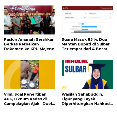
Paslon Amanah Serahkan
Suara Masuk 85 %, Dua
Berkas Perbaikan
Mantan Bupati di Sulbar
Dokemen ke KPU Majene
Terlempar dari 4 Besar
Perolehan Suara DPD RI
Viral, Soal Penertiban
Wasilah Sahabuddin,
APK, Oknum Kades di
Figur yang Layak
Campalagian Ajak “Duel”
Diperhitungkan Nahkodai
Panwas
Majene 2024