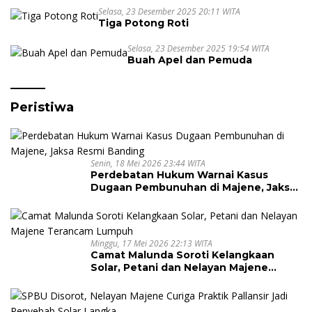
Nuansa Kebersamaan
Selasa, 23 Desember 2025 20:11 WITA
Tiga Potong Roti
Selasa, 23 Desember 2025 19:54 WITA
Buah Apel dan Pemuda
Peristiwa
Senin, 18 Mei 2026 23:44 WITA
Perdebatan Hukum Warnai Kasus
Dugaan Pembunuhan di Majene, Jaksa
Resmi Banding
Minggu, 17 Mei 2026 22:13 WITA
Camat Malunda Soroti Kelangkaan
Solar, Petani dan Nelayan Majene
Terancam Lumpuh