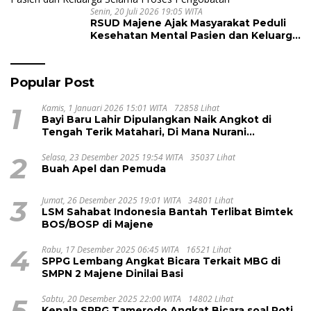
Senin, 20 Juli 2026 19:05 WITA
RSUD Majene Ajak Masyarakat Peduli
Kesehatan Mental Pasien dan Keluarga
Selama Proses Pengobatan
Popular Post
1
Kamis, 1 Januari 2026 15:01 WITA
72858 Lihat
Bayi Baru Lahir Dipulangkan Naik Angkot di
Tengah Terik Matahari, Di Mana Nurani
Pelayanan RSUD Majene?
2
Selasa, 23 Desember 2025 19:54 WITA
35037 Lihat
Buah Apel dan Pemuda
3
Jumat, 26 Desember 2025 19:01 WITA
34801 Lihat
LSM Sahabat Indonesia Bantah Terlibat Bimtek
BOS/BOSP di Majene
4
Rabu, 17 Desember 2025 06:45 WITA
16521 Lihat
SPPG Lembang Angkat Bicara Terkait MBG di
SMPN 2 Majene Dinilai Basi
5
Sabtu, 20 Desember 2025 22:00 WITA
14802 Lihat
Kepala SPPG Tamerodo Angkat Bicara soal Roti