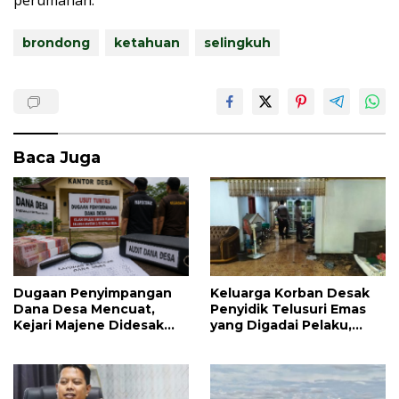
brondong
ketahuan
selingkuh
Baca Juga
Dugaan Penyimpangan
Keluarga Korban Desak
Dana Desa Mencuat,
Penyidik Telusuri Emas
Kejari Majene Didesak
yang Digadai Pelaku,
Periksa Seluruh Mantan
Diduga Terkait Barang
dan Pj Kepala Desa
Hilang Pasca
Pembunuhan