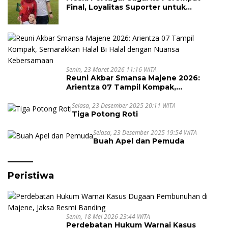
Final, Loyalitas Suporter untuk
Cristiano Ronaldo Tak Pernah Pudar
Senin, 23 Maret 2026 11:16 WITA
Reuni Akbar Smansa Majene 2026:
Arientza 07 Tampil Kompak,
Semarakkan Halal Bi Halal dengan
Nuansa Kebersamaan
Selasa, 23 Desember 2025 20:11 WITA
Tiga Potong Roti
Selasa, 23 Desember 2025 19:54 WITA
Buah Apel dan Pemuda
Peristiwa
Senin, 18 Mei 2026 23:44 WITA
Perdebatan Hukum Warnai Kasus