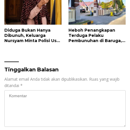
Diduga Bukan Hanya
Heboh Penangkapan
Dibunuh, Keluarga
Terduga Pelaku
Nursyam Minta Polisi Usut
Pembunuhan di Baruga,
Dugaan Perampokan
Polisi Minta Publik Tidak
Emas Ratusan Juta
Berspekulasi
Tinggalkan Balasan
Alamat email Anda tidak akan dipublikasikan.
Ruas yang wajib
ditandai
*