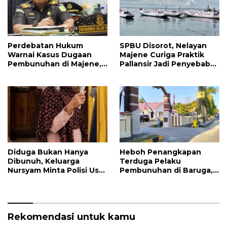
Perdebatan Hukum
SPBU Disorot, Nelayan
Warnai Kasus Dugaan
Majene Curiga Praktik
Pembunuhan di Majene,
Pallansir Jadi Penyebab
Jaksa Resmi Banding
Solar Langka
Diduga Bukan Hanya
Heboh Penangkapan
Dibunuh, Keluarga
Terduga Pelaku
Nursyam Minta Polisi Usut
Pembunuhan di Baruga,
Dugaan Perampokan
Polisi Minta Publik Tidak
Emas Ratusan Juta
Berspekulasi
Rekomendasi untuk kamu