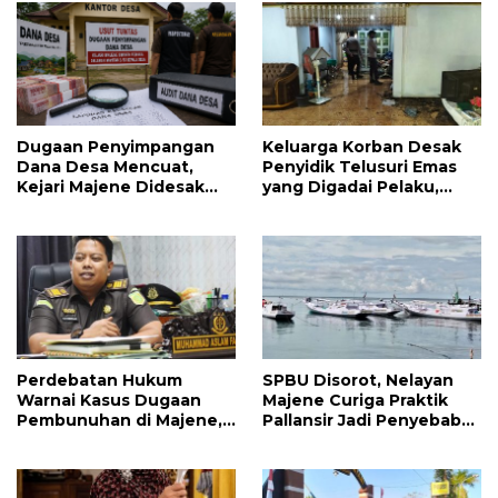
Dugaan Penyimpangan
Keluarga Korban Desak
Dana Desa Mencuat,
Penyidik Telusuri Emas
Kejari Majene Didesak
yang Digadai Pelaku,
Periksa Seluruh Mantan
Diduga Terkait Barang
dan Pj Kepala Desa
Hilang Pasca
Pembunuhan
Perdebatan Hukum
SPBU Disorot, Nelayan
Warnai Kasus Dugaan
Majene Curiga Praktik
Pembunuhan di Majene,
Pallansir Jadi Penyebab
Jaksa Resmi Banding
Solar Langka