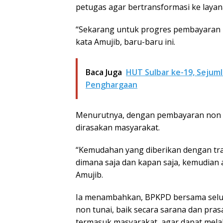
petugas agar bertransformasi ke layana
“Sekarang untuk progres pembayaran no
kata Amujib, baru-baru ini.
Baca Juga
HUT Sulbar ke-19, Sejum
Penghargaan
Menurutnya, dengan pembayaran non t
dirasakan masyarakat.
“Kemudahan yang diberikan dengan tra
dimana saja dan kapan saja, kemudian 
Amujib.
Ia menambahkan, BPKPD bersama selur
non tunai, baik secara sarana dan pras
termasuk masyarakat, agar dapat melak