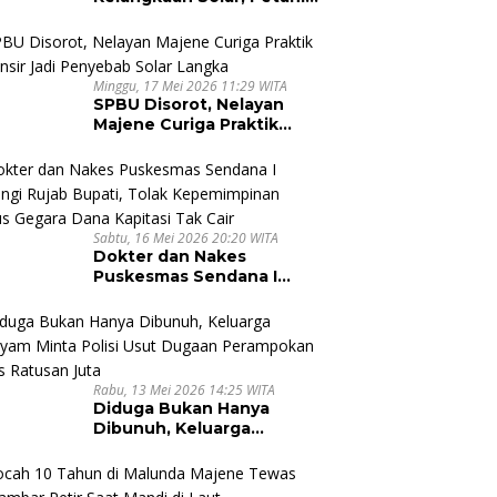
dan Nelayan Majene
Terancam Lumpuh
Minggu, 17 Mei 2026 11:29 WITA
SPBU Disorot, Nelayan
Majene Curiga Praktik
Pallansir Jadi Penyebab
Solar Langka
Sabtu, 16 Mei 2026 20:20 WITA
Dokter dan Nakes
Puskesmas Sendana I
Datangi Rujab Bupati,
Tolak Kepemimpinan
Kapus Gegara Dana
Kapitasi Tak Cair
Rabu, 13 Mei 2026 14:25 WITA
Diduga Bukan Hanya
Dibunuh, Keluarga
Nursyam Minta Polisi Usut
Dugaan Perampokan Emas
Ratusan Juta