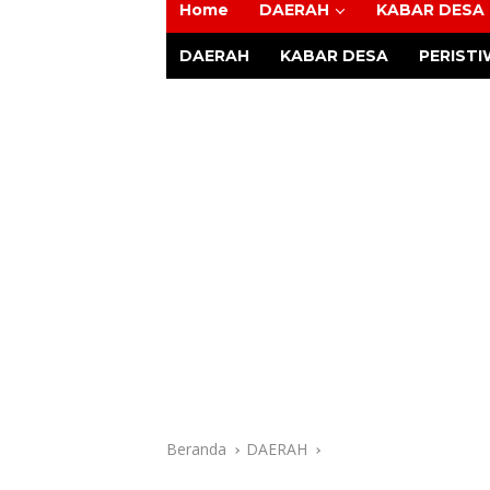
Home
DAERAH
KABAR DESA
Tajam
DAERAH
KABAR DESA
PERIST
Beranda
DAERAH