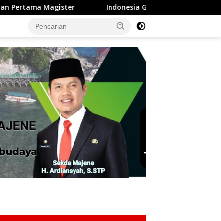
onesia Gagal Melaju Piala Dunia Tidak Dengan Herson Rasyha W