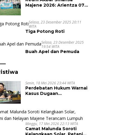
Majene 2026: Arientza 07
Tampil Kompak,
Semarakkan Halal Bi Halal
dengan Nuansa
Selasa, 23 Desember 2025 20:11
WITA
Kebersamaan
Tiga Potong Roti
Selasa, 23 Desember 2025
19:54 WITA
Buah Apel dan Pemuda
istiwa
Senin, 18 Mei 2026 23:44 WITA
Perdebatan Hukum Warnai
Kasus Dugaan
Pembunuhan di Majene,
Jaksa Resmi Banding
Minggu, 17 Mei 2026 22:13 WITA
Camat Malunda Soroti
Kelangkaan Solar, Petani