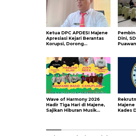
Ketua DPC APDESI Majene
Pembina
Apresiasi Kejari Berantas
Dini, S
Korupsi, Dorong
Puawang
Penegakan Hukum Tanpa
Shalat 
Tebang Pilih
Al-Qur’
Wave of Harmony 2026
Rekrut
Hadir Tiga Hari di Majene,
Majene 
Sajikan Hiburan Musik
Kades D
Lebih Maksimal
Priorit