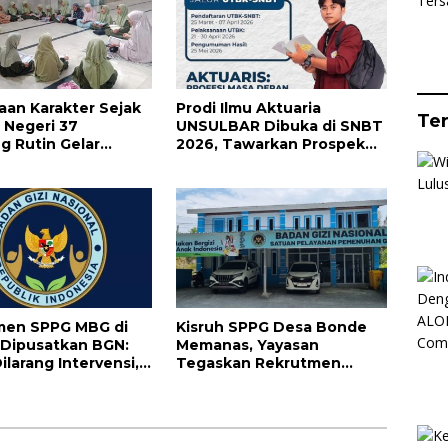
an Karakter Sejak
Prodi Ilmu Aktuaria
Te
D Negeri 37
UNSULBAR Dibuka di SNBT
 Rutin Gelar
2026, Tawarkan Prospek
Duha dan Tilawah
Karier Bergaji Tinggi
an
men SPPG MBG di
Kisruh SPPG Desa Bonde
Dipusatkan BGN:
Memanas, Yayasan
ilarang Intervensi,
Tegaskan Rekrutmen
askan Warga Lokal
Relawan Sesuai Regulasi