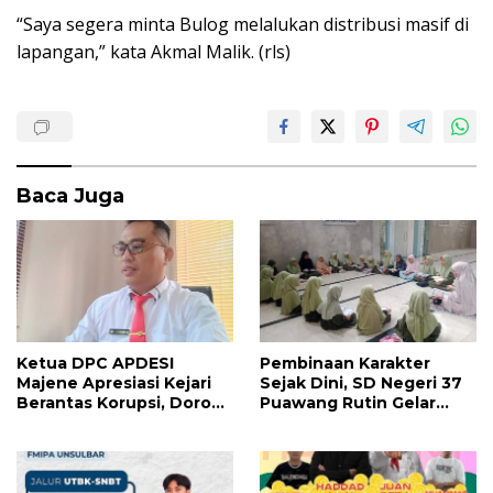
“Saya segera minta Bulog melalukan distribusi masif di
lapangan,” kata Akmal Malik. (rls)
Baca Juga
Ketua DPC APDESI
Pembinaan Karakter
Majene Apresiasi Kejari
Sejak Dini, SD Negeri 37
Berantas Korupsi, Dorong
Puawang Rutin Gelar
Penegakan Hukum
Shalat Duha dan Tilawah
Tanpa Tebang Pilih
Al-Qur’an