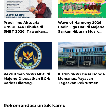
Prodi Ilmu Aktuaria
Wave of Harmony 2026
UNSULBAR Dibuka di
Hadir Tiga Hari di Majene,
SNBT 2026, Tawarkan
Sajikan Hiburan Musik
Prospek Karier Bergaji
Lebih Maksimal
Tinggi
Rekrutmen SPPG MBG di
Kisruh SPPG Desa Bonde
Majene Dipusatkan BGN:
Memanas, Yayasan
Kades Dilarang
Tegaskan Rekrutmen
Intervensi, Prioritaskan
Relawan Sesuai Regulasi
Warga Lokal
Rekomendasi untuk kamu