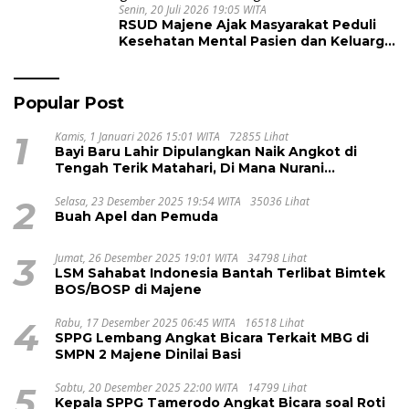
Senin, 20 Juli 2026 19:05 WITA
RSUD Majene Ajak Masyarakat Peduli
Kesehatan Mental Pasien dan Keluarga
Selama Proses Pengobatan
Popular Post
1
Kamis, 1 Januari 2026 15:01 WITA
72855 Lihat
Bayi Baru Lahir Dipulangkan Naik Angkot di
Tengah Terik Matahari, Di Mana Nurani
Pelayanan RSUD Majene?
2
Selasa, 23 Desember 2025 19:54 WITA
35036 Lihat
Buah Apel dan Pemuda
3
Jumat, 26 Desember 2025 19:01 WITA
34798 Lihat
LSM Sahabat Indonesia Bantah Terlibat Bimtek
BOS/BOSP di Majene
4
Rabu, 17 Desember 2025 06:45 WITA
16518 Lihat
SPPG Lembang Angkat Bicara Terkait MBG di
SMPN 2 Majene Dinilai Basi
5
Sabtu, 20 Desember 2025 22:00 WITA
14799 Lihat
Kepala SPPG Tamerodo Angkat Bicara soal Roti