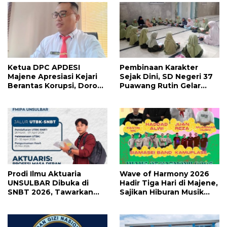
Ketua DPC APDESI
Pembinaan Karakter
Majene Apresiasi Kejari
Sejak Dini, SD Negeri 37
Berantas Korupsi, Dorong
Puawang Rutin Gelar
Penegakan Hukum
Shalat Duha dan Tilawah
Tanpa Tebang Pilih
Al-Qur’an
Prodi Ilmu Aktuaria
Wave of Harmony 2026
UNSULBAR Dibuka di
Hadir Tiga Hari di Majene,
SNBT 2026, Tawarkan
Sajikan Hiburan Musik
Prospek Karier Bergaji
Lebih Maksimal
Tinggi