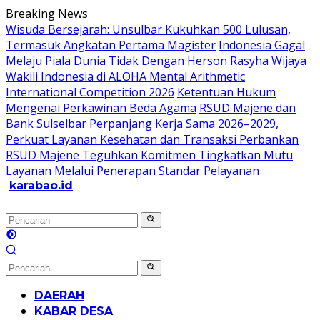
Langsung
Breaking News
ke
Wisuda Bersejarah: Unsulbar Kukuhkan 500 Lulusan,
konten
Termasuk Angkatan Pertama Magister
Indonesia Gagal
Melaju Piala Dunia Tidak Dengan Herson Rasyha Wijaya
Wakili Indonesia di ALOHA Mental Arithmetic
International Competition 2026
Ketentuan Hukum
Mengenai Perkawinan Beda Agama
RSUD Majene dan
Bank Sulselbar Perpanjang Kerja Sama 2026–2029,
Perkuat Layanan Kesehatan dan Transaksi Perbankan
RSUD Majene Teguhkan Komitmen Tingkatkan Mutu
Layanan Melalui Penerapan Standar Pelayanan
karabao.id
Tegas
dan
Tajam
DAERAH
KABAR DESA