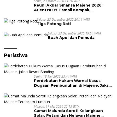
Senin, 23 Maret 2026 11:16 WITA
Reuni Akbar Smansa Majene 2026:
Arientza 07 Tampil Kompak,
Semarakkan Halal Bi Halal dengan
Nuansa Kebersamaan
Selasa, 23 Desember 2025 20:11 WITA
Tiga Potong Roti
Selasa, 23 Desember 2025 19:54 WITA
Buah Apel dan Pemuda
Peristiwa
Senin, 18 Mei 2026 23:44 WITA
Perdebatan Hukum Warnai Kasus
Dugaan Pembunuhan di Majene, Jaksa
Resmi Banding
Minggu, 17 Mei 2026 22:13 WITA
Camat Malunda Soroti Kelangkaan
Solar, Petani dan Nelayan Majene