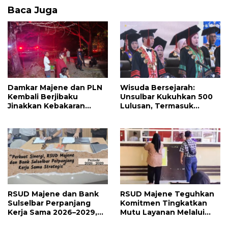
Baca Juga
Damkar Majene dan PLN
Wisuda Bersejarah:
Kembali Berjibaku
Unsulbar Kukuhkan 500
Jinakkan Kebakaran
Lulusan, Termasuk
Hutan di Malunda, Api
Angkatan Pertama
Dekati Jaringan Listrik
Magister
RSUD Majene dan Bank
RSUD Majene Teguhkan
Sulselbar Perpanjang
Komitmen Tingkatkan
Kerja Sama 2026–2029,
Mutu Layanan Melalui
Perkuat Layanan
Penerapan Standar