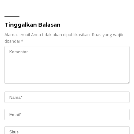
dan Keluarga Selama
Pengaduan Semester I
Proses Pengobatan
2026 Jadi Bahan Evaluasi
Tinggalkan Balasan
Alamat email Anda tidak akan dipublikasikan.
Ruas yang wajib
ditandai
*