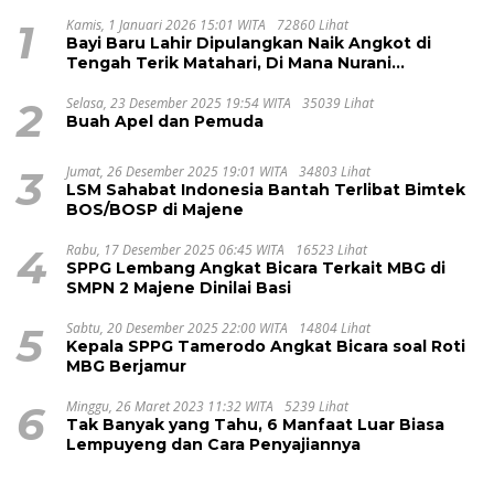
1
Kamis, 1 Januari 2026 15:01 WITA
72860 Lihat
Bayi Baru Lahir Dipulangkan Naik Angkot di
Tengah Terik Matahari, Di Mana Nurani
Pelayanan RSUD Majene?
2
Selasa, 23 Desember 2025 19:54 WITA
35039 Lihat
Buah Apel dan Pemuda
3
Jumat, 26 Desember 2025 19:01 WITA
34803 Lihat
LSM Sahabat Indonesia Bantah Terlibat Bimtek
BOS/BOSP di Majene
4
Rabu, 17 Desember 2025 06:45 WITA
16523 Lihat
SPPG Lembang Angkat Bicara Terkait MBG di
SMPN 2 Majene Dinilai Basi
5
Sabtu, 20 Desember 2025 22:00 WITA
14804 Lihat
Kepala SPPG Tamerodo Angkat Bicara soal Roti
MBG Berjamur
6
Minggu, 26 Maret 2023 11:32 WITA
5239 Lihat
Tak Banyak yang Tahu, 6 Manfaat Luar Biasa
Lempuyeng dan Cara Penyajiannya