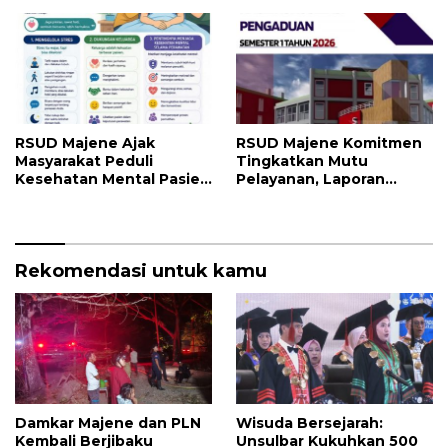
Kesehatan dan Transaksi
Pelayanan
Perbankan
RSUD Majene Ajak
RSUD Majene Komitmen
Masyarakat Peduli
Tingkatkan Mutu
Kesehatan Mental Pasien
Pelayanan, Laporan
dan Keluarga Selama
Pengaduan Semester I
Proses Pengobatan
2026 Jadi Bahan Evaluasi
Rekomendasi untuk kamu
Damkar Majene dan PLN
Wisuda Bersejarah:
Kembali Berjibaku
Unsulbar Kukuhkan 500