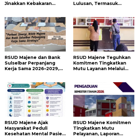
Jinakkan Kebakaran
Lulusan, Termasuk
Hutan di Malunda, Api
Angkatan Pertama
Dekati Jaringan Listrik
Magister
RSUD Majene dan Bank
RSUD Majene Teguhkan
Sulselbar Perpanjang
Komitmen Tingkatkan
Kerja Sama 2026–2029,
Mutu Layanan Melalui
Perkuat Layanan
Penerapan Standar
Kesehatan dan Transaksi
Pelayanan
Perbankan
RSUD Majene Ajak
RSUD Majene Komitmen
Masyarakat Peduli
Tingkatkan Mutu
Kesehatan Mental Pasien
Pelayanan, Laporan