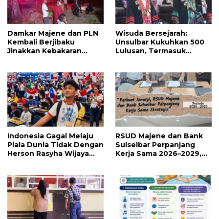
Damkar Majene dan PLN
Wisuda Bersejarah:
Kembali Berjibaku
Unsulbar Kukuhkan 500
Jinakkan Kebakaran
Lulusan, Termasuk
Hutan di Malunda, Api
Angkatan Pertama
Dekati Jaringan Listrik
Magister
Indonesia Gagal Melaju
RSUD Majene dan Bank
Piala Dunia Tidak Dengan
Sulselbar Perpanjang
Herson Rasyha Wijaya
Kerja Sama 2026–2029,
Wakili Indonesia di
Perkuat Layanan
ALOHA Mental
Kesehatan dan Transaksi
Arithmetic International
Perbankan
Competition 2026