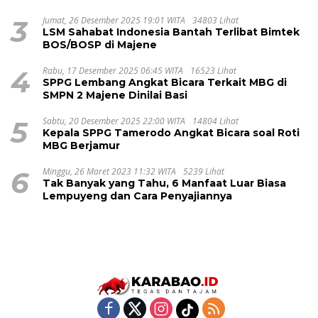
3
Jumat, 26 Desember 2025 19:01 WITA
34803 Lihat
LSM Sahabat Indonesia Bantah Terlibat Bimtek
BOS/BOSP di Majene
4
Rabu, 17 Desember 2025 06:45 WITA
16523 Lihat
SPPG Lembang Angkat Bicara Terkait MBG di
SMPN 2 Majene Dinilai Basi
5
Sabtu, 20 Desember 2025 22:00 WITA
14804 Lihat
Kepala SPPG Tamerodo Angkat Bicara soal Roti
MBG Berjamur
6
Minggu, 26 Maret 2023 11:32 WITA
5239 Lihat
Tak Banyak yang Tahu, 6 Manfaat Luar Biasa
Lempuyeng dan Cara Penyajiannya