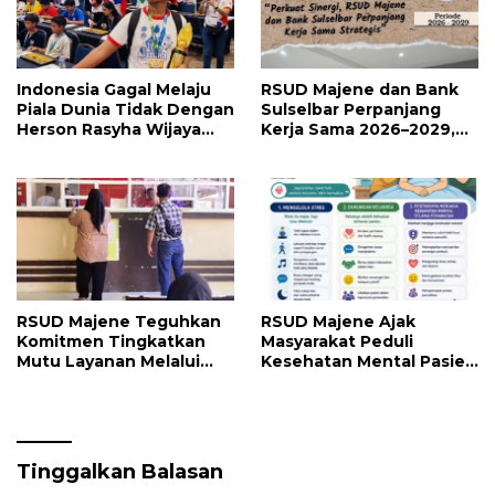
Indonesia Gagal Melaju
RSUD Majene dan Bank
Piala Dunia Tidak Dengan
Sulselbar Perpanjang
Herson Rasyha Wijaya
Kerja Sama 2026–2029,
Wakili Indonesia di
Perkuat Layanan
ALOHA Mental
Kesehatan dan Transaksi
Arithmetic International
Perbankan
Competition 2026
RSUD Majene Teguhkan
RSUD Majene Ajak
Komitmen Tingkatkan
Masyarakat Peduli
Mutu Layanan Melalui
Kesehatan Mental Pasien
Penerapan Standar
dan Keluarga Selama
Pelayanan
Proses Pengobatan
Tinggalkan Balasan