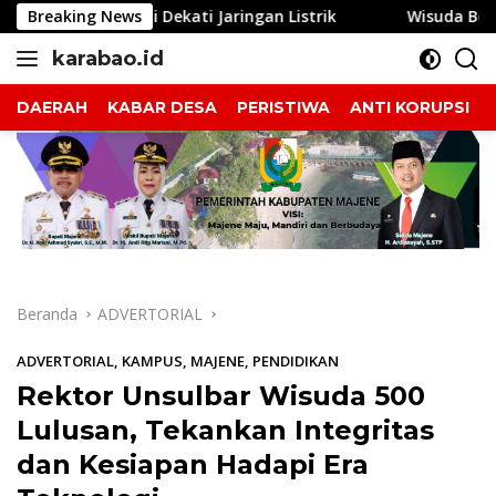
Langsung
kati Jaringan Listrik
Breaking News
Wisuda Bersejarah: Unsulbar Ku
ke
karabao.id
konten
Tegas
dan
DAERAH
KABAR DESA
PERISTIWA
ANTI KORUPSI
Tajam
Beranda
ADVERTORIAL
ADVERTORIAL
,
KAMPUS
,
MAJENE
,
PENDIDIKAN
Rektor Unsulbar Wisuda 500
Lulusan, Tekankan Integritas
dan Kesiapan Hadapi Era