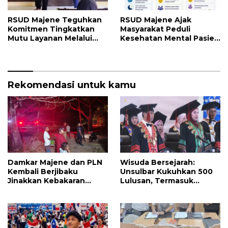
RSUD Majene Teguhkan
RSUD Majene Ajak
Komitmen Tingkatkan
Masyarakat Peduli
Mutu Layanan Melalui
Kesehatan Mental Pasien
Penerapan Standar
dan Keluarga Selama
Pelayanan
Proses Pengobatan
Rekomendasi untuk kamu
Damkar Majene dan PLN
Wisuda Bersejarah:
Kembali Berjibaku
Unsulbar Kukuhkan 500
Jinakkan Kebakaran
Lulusan, Termasuk
Hutan di Malunda, Api
Angkatan Pertama
Dekati Jaringan Listrik
Magister