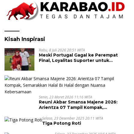
Kisah Inspirasi
Rabu, 8 Juli 2026 20:51 WITA
Meski Portugal Gagal ke Perempat
Final, Loyalitas Suporter untuk
Cristiano Ronaldo Tak Pernah Pudar
Senin, 23 Maret 2026 11:16 WITA
Reuni Akbar Smansa Majene 2026:
Arientza 07 Tampil Kompak,
Semarakkan Halal Bi Halal dengan
Nuansa Kebersamaan
Selasa, 23 Desember 2025 20:11 WITA
Tiga Potong Roti