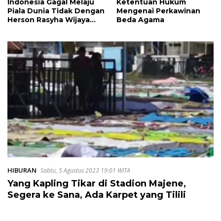
Indonesia Gagal Melaju
Ketentuan Hukum
Piala Dunia Tidak Dengan
Mengenai Perkawinan
Herson Rasyha Wijaya
Beda Agama
Wakili Indonesia di
ALOHA Mental
Arithmetic International
Competition 2026
HIBURAN
Sabtu, 5 Agustus 2023 19:01 WITA
Yang Kapling Tikar di Stadion Majene,
Segera ke Sana, Ada Karpet yang Tilili