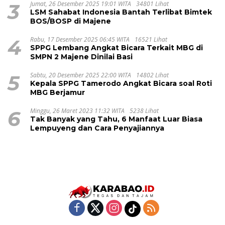
3
Jumat, 26 Desember 2025 19:01 WITA
34801 Lihat
LSM Sahabat Indonesia Bantah Terlibat Bimtek
BOS/BOSP di Majene
4
Rabu, 17 Desember 2025 06:45 WITA
16521 Lihat
SPPG Lembang Angkat Bicara Terkait MBG di
SMPN 2 Majene Dinilai Basi
5
Sabtu, 20 Desember 2025 22:00 WITA
14802 Lihat
Kepala SPPG Tamerodo Angkat Bicara soal Roti
MBG Berjamur
6
Minggu, 26 Maret 2023 11:32 WITA
5238 Lihat
Tak Banyak yang Tahu, 6 Manfaat Luar Biasa
Lempuyeng dan Cara Penyajiannya