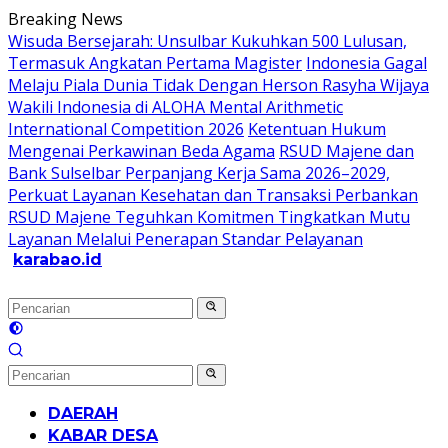
Langsung
Breaking News
ke
Wisuda Bersejarah: Unsulbar Kukuhkan 500 Lulusan,
konten
Termasuk Angkatan Pertama Magister
Indonesia Gagal
Melaju Piala Dunia Tidak Dengan Herson Rasyha Wijaya
Wakili Indonesia di ALOHA Mental Arithmetic
International Competition 2026
Ketentuan Hukum
Mengenai Perkawinan Beda Agama
RSUD Majene dan
Bank Sulselbar Perpanjang Kerja Sama 2026–2029,
Perkuat Layanan Kesehatan dan Transaksi Perbankan
RSUD Majene Teguhkan Komitmen Tingkatkan Mutu
Layanan Melalui Penerapan Standar Pelayanan
karabao.id
Tegas
dan
Tajam
DAERAH
KABAR DESA