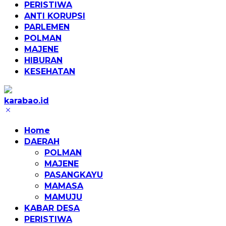
PERISTIWA
ANTI KORUPSI
PARLEMEN
POLMAN
MAJENE
HIBURAN
KESEHATAN
karabao.id
Tegas
dan
Home
Tajam
DAERAH
POLMAN
MAJENE
PASANGKAYU
MAMASA
MAMUJU
KABAR DESA
PERISTIWA