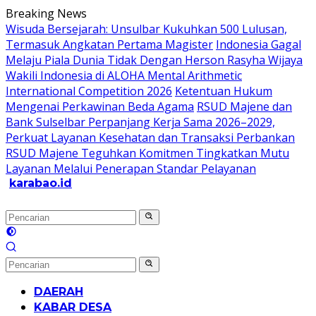
Langsung
Breaking News
ke
Wisuda Bersejarah: Unsulbar Kukuhkan 500 Lulusan,
konten
Termasuk Angkatan Pertama Magister
Indonesia Gagal
Melaju Piala Dunia Tidak Dengan Herson Rasyha Wijaya
Wakili Indonesia di ALOHA Mental Arithmetic
International Competition 2026
Ketentuan Hukum
Mengenai Perkawinan Beda Agama
RSUD Majene dan
Bank Sulselbar Perpanjang Kerja Sama 2026–2029,
Perkuat Layanan Kesehatan dan Transaksi Perbankan
RSUD Majene Teguhkan Komitmen Tingkatkan Mutu
Layanan Melalui Penerapan Standar Pelayanan
karabao.id
Tegas
dan
Tajam
DAERAH
KABAR DESA