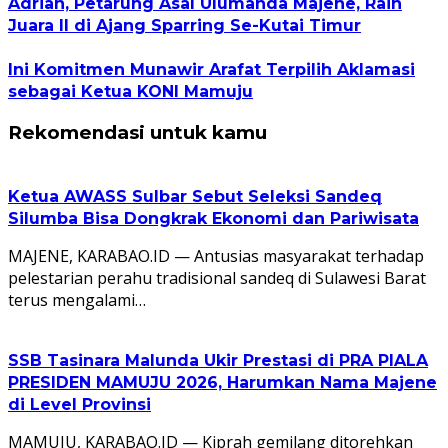
Adrian, Petarung Asal Ulumanda Majene, Raih
Juara II di Ajang Sparring Se-Kutai Timur
Ini Komitmen Munawir Arafat Terpilih Aklamasi
sebagai Ketua KONI Mamuju
Rekomendasi untuk kamu
Ketua AWASS Sulbar Sebut Seleksi Sandeq
Silumba Bisa Dongkrak Ekonomi dan Pariwisata
MAJENE, KARABAO.ID — Antusias masyarakat terhadap
pelestarian perahu tradisional sandeq di Sulawesi Barat
terus mengalami…
SSB Tasinara Malunda Ukir Prestasi di PRA PIALA
PRESIDEN MAMUJU 2026, Harumkan Nama Majene
di Level Provinsi
MAMUJU, KARABAO.ID — Kiprah gemilang ditorehkan