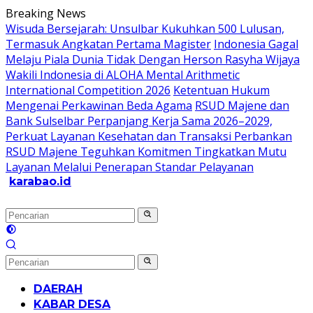
Langsung
Breaking News
ke
Wisuda Bersejarah: Unsulbar Kukuhkan 500 Lulusan,
konten
Termasuk Angkatan Pertama Magister
Indonesia Gagal
Melaju Piala Dunia Tidak Dengan Herson Rasyha Wijaya
Wakili Indonesia di ALOHA Mental Arithmetic
International Competition 2026
Ketentuan Hukum
Mengenai Perkawinan Beda Agama
RSUD Majene dan
Bank Sulselbar Perpanjang Kerja Sama 2026–2029,
Perkuat Layanan Kesehatan dan Transaksi Perbankan
RSUD Majene Teguhkan Komitmen Tingkatkan Mutu
Layanan Melalui Penerapan Standar Pelayanan
karabao.id
Tegas
dan
Tajam
DAERAH
KABAR DESA