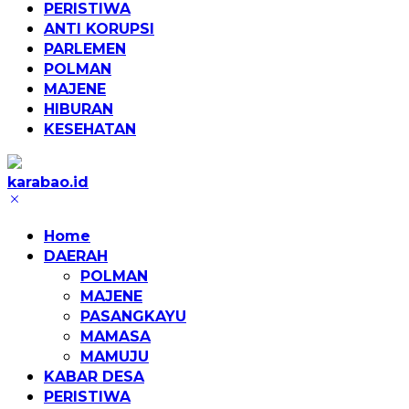
PERISTIWA
ANTI KORUPSI
PARLEMEN
POLMAN
MAJENE
HIBURAN
KESEHATAN
karabao.id
Tegas
dan
Home
Tajam
DAERAH
POLMAN
MAJENE
PASANGKAYU
MAMASA
MAMUJU
KABAR DESA
PERISTIWA