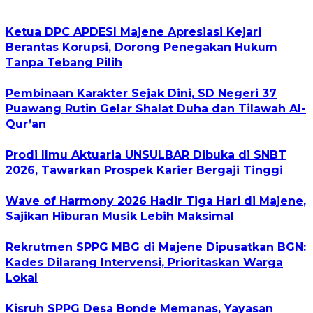
Ketua DPC APDESI Majene Apresiasi Kejari
Berantas Korupsi, Dorong Penegakan Hukum
Tanpa Tebang Pilih
Pembinaan Karakter Sejak Dini, SD Negeri 37
Puawang Rutin Gelar Shalat Duha dan Tilawah Al-
Qur’an
Prodi Ilmu Aktuaria UNSULBAR Dibuka di SNBT
2026, Tawarkan Prospek Karier Bergaji Tinggi
Wave of Harmony 2026 Hadir Tiga Hari di Majene,
Sajikan Hiburan Musik Lebih Maksimal
Rekrutmen SPPG MBG di Majene Dipusatkan BGN:
Kades Dilarang Intervensi, Prioritaskan Warga
Lokal
Kisruh SPPG Desa Bonde Memanas, Yayasan