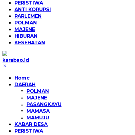
PERISTIWA
ANTI KORUPSI
PARLEMEN
POLMAN
MAJENE
HIBURAN
KESEHATAN
karabao.id
Tegas
dan
Home
Tajam
DAERAH
POLMAN
MAJENE
PASANGKAYU
MAMASA
MAMUJU
KABAR DESA
PERISTIWA