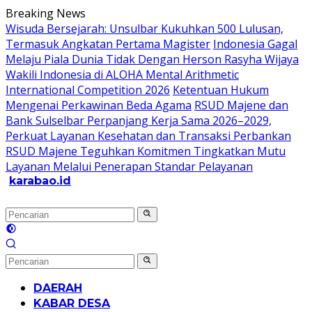
Langsung
Breaking News
ke
Wisuda Bersejarah: Unsulbar Kukuhkan 500 Lulusan,
konten
Termasuk Angkatan Pertama Magister
Indonesia Gagal
Melaju Piala Dunia Tidak Dengan Herson Rasyha Wijaya
Wakili Indonesia di ALOHA Mental Arithmetic
International Competition 2026
Ketentuan Hukum
Mengenai Perkawinan Beda Agama
RSUD Majene dan
Bank Sulselbar Perpanjang Kerja Sama 2026–2029,
Perkuat Layanan Kesehatan dan Transaksi Perbankan
RSUD Majene Teguhkan Komitmen Tingkatkan Mutu
Layanan Melalui Penerapan Standar Pelayanan
karabao.id
Tegas
dan
Tajam
DAERAH
KABAR DESA