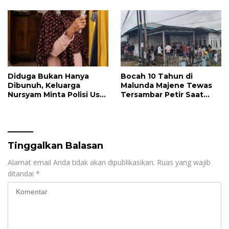
Kapus Gegara Dana
Kapitasi Tak Cair
Diduga Bukan Hanya
Bocah 10 Tahun di
Dibunuh, Keluarga
Malunda Majene Tewas
Nursyam Minta Polisi Usut
Tersambar Petir Saat
Dugaan Perampokan
Mandi di Laut
Emas Ratusan Juta
Tinggalkan Balasan
Alamat email Anda tidak akan dipublikasikan.
Ruas yang wajib
ditandai
*