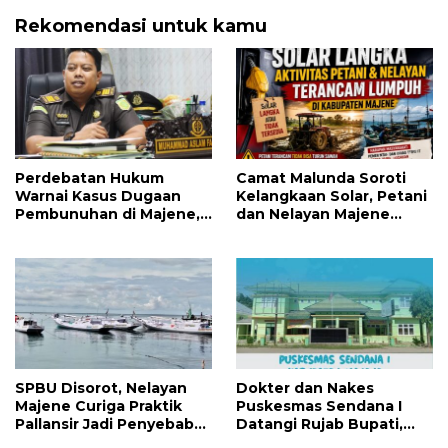
Rekomendasi untuk kamu
Perdebatan Hukum
Camat Malunda Soroti
Warnai Kasus Dugaan
Kelangkaan Solar, Petani
Pembunuhan di Majene,
dan Nelayan Majene
Jaksa Resmi Banding
Terancam Lumpuh
SPBU Disorot, Nelayan
Dokter dan Nakes
Majene Curiga Praktik
Puskesmas Sendana I
Pallansir Jadi Penyebab
Datangi Rujab Bupati,
Solar Langka
Tolak Kepemimpinan