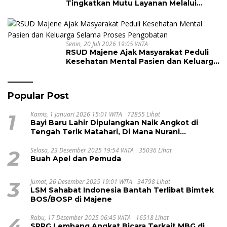
Tingkatkan Mutu Layanan Melalui
Penerapan Standar Pelayanan
Senin, 20 Juli 2026 19:05 WITA
RSUD Majene Ajak Masyarakat Peduli
Kesehatan Mental Pasien dan Keluarga
Selama Proses Pengobatan
Popular Post
1
Kamis, 1 Januari 2026 15:01 WITA
72855 Lihat
Bayi Baru Lahir Dipulangkan Naik Angkot di
Tengah Terik Matahari, Di Mana Nurani
Pelayanan RSUD Majene?
2
Selasa, 23 Desember 2025 19:54 WITA
35036 Lihat
Buah Apel dan Pemuda
3
Jumat, 26 Desember 2025 19:01 WITA
34798 Lihat
LSM Sahabat Indonesia Bantah Terlibat Bimtek
BOS/BOSP di Majene
4
Rabu, 17 Desember 2025 06:45 WITA
16518 Lihat
SPPG Lembang Angkat Bicara Terkait MBG di