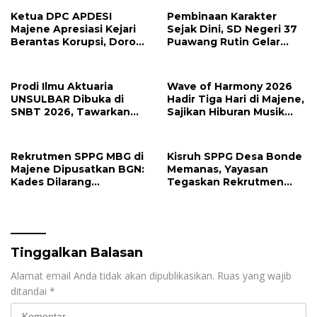
Ketua DPC APDESI
Pembinaan Karakter
Majene Apresiasi Kejari
Sejak Dini, SD Negeri 37
Berantas Korupsi, Dorong
Puawang Rutin Gelar
Penegakan Hukum
Shalat Duha dan Tilawah
Tanpa Tebang Pilih
Al-Qur’an
Prodi Ilmu Aktuaria
Wave of Harmony 2026
UNSULBAR Dibuka di
Hadir Tiga Hari di Majene,
SNBT 2026, Tawarkan
Sajikan Hiburan Musik
Prospek Karier Bergaji
Lebih Maksimal
Tinggi
Rekrutmen SPPG MBG di
Kisruh SPPG Desa Bonde
Majene Dipusatkan BGN:
Memanas, Yayasan
Kades Dilarang
Tegaskan Rekrutmen
Intervensi, Prioritaskan
Relawan Sesuai Regulasi
Warga Lokal
Tinggalkan Balasan
Alamat email Anda tidak akan dipublikasikan.
Ruas yang wajib
ditandai
*