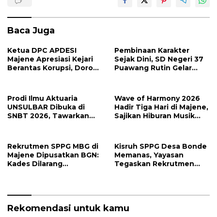
Baca Juga
Ketua DPC APDESI
Pembinaan Karakter
Majene Apresiasi Kejari
Sejak Dini, SD Negeri 37
Berantas Korupsi, Dorong
Puawang Rutin Gelar
Penegakan Hukum
Shalat Duha dan Tilawah
Tanpa Tebang Pilih
Al-Qur’an
Prodi Ilmu Aktuaria
Wave of Harmony 2026
UNSULBAR Dibuka di
Hadir Tiga Hari di Majene,
SNBT 2026, Tawarkan
Sajikan Hiburan Musik
Prospek Karier Bergaji
Lebih Maksimal
Tinggi
Rekrutmen SPPG MBG di
Kisruh SPPG Desa Bonde
Majene Dipusatkan BGN:
Memanas, Yayasan
Kades Dilarang
Tegaskan Rekrutmen
Intervensi, Prioritaskan
Relawan Sesuai Regulasi
Warga Lokal
Rekomendasi untuk kamu