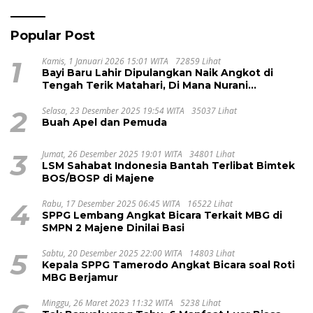
Selama Proses Pengobatan
Popular Post
1
Kamis, 1 Januari 2026 15:01 WITA
72859 Lihat
Bayi Baru Lahir Dipulangkan Naik Angkot di
Tengah Terik Matahari, Di Mana Nurani
Pelayanan RSUD Majene?
2
Selasa, 23 Desember 2025 19:54 WITA
35037 Lihat
Buah Apel dan Pemuda
3
Jumat, 26 Desember 2025 19:01 WITA
34801 Lihat
LSM Sahabat Indonesia Bantah Terlibat Bimtek
BOS/BOSP di Majene
4
Rabu, 17 Desember 2025 06:45 WITA
16522 Lihat
SPPG Lembang Angkat Bicara Terkait MBG di
SMPN 2 Majene Dinilai Basi
5
Sabtu, 20 Desember 2025 22:00 WITA
14803 Lihat
Kepala SPPG Tamerodo Angkat Bicara soal Roti
MBG Berjamur
Minggu, 26 Maret 2023 11:32 WITA
5238 Lihat