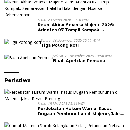
Senin, 23 Maret 2026 11:16 WITA
Reuni Akbar Smansa Majene 2026:
Arientza 07 Tampil Kompak,
Semarakkan Halal Bi Halal dengan
Nuansa Kebersamaan
Selasa, 23 Desember 2025 20:11 WITA
Tiga Potong Roti
Selasa, 23 Desember 2025 19:54 WITA
Buah Apel dan Pemuda
Peristiwa
Senin, 18 Mei 2026 23:44 WITA
Perdebatan Hukum Warnai Kasus
Dugaan Pembunuhan di Majene, Jaksa
Resmi Banding