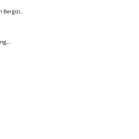
 Bergizi…
ang,…