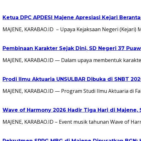
Ketua DPC APDESI Majene Apresiasi Kejari Berant
MAJENE, KARABAO.ID – Upaya Kejaksaan Negeri (Kejari) 
Pembinaan Karakter Sejak Dini, SD Negeri 37 Puaw
MAJENE, KARABAO.ID — Dalam upaya membentuk karakter rel
Prodi Ilmu Aktuaria UNSULBAR Dibuka di SNBT 2026
MAJENE, KARABAO.ID — Program Studi Ilmu Aktuaria di F
Wave of Harmony 2026 Hadir Tiga Hari di Majene, 
MAJENE, KARABAO.ID – Event musik tahunan Wave of Har
Rekrutmen SPPG MBG di Majene Dipusatkan BGN: Ka