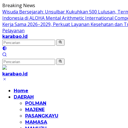
Langsung
Breaking News
ke
Wisuda Bersejarah: Unsulbar Kukuhkan 500 Lulusan, Ter
konten
Indonesia di ALOHA Mental Arithmetic International Compe
Kerja Sama 2026–2029, Perkuat Layanan Kesehatan dan T
Pelayanan
karabao.id
Tegas
dan
Tajam
karabao.id
Tegas
dan
Home
Tajam
DAERAH
POLMAN
MAJENE
PASANGKAYU
MAMASA