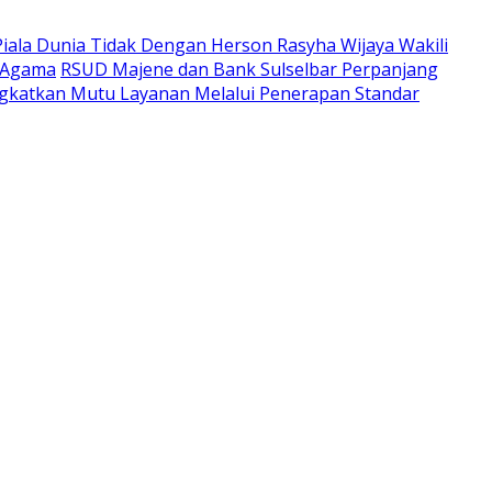
Piala Dunia Tidak Dengan Herson Rasyha Wijaya Wakili
 Agama
RSUD Majene dan Bank Sulselbar Perpanjang
katkan Mutu Layanan Melalui Penerapan Standar