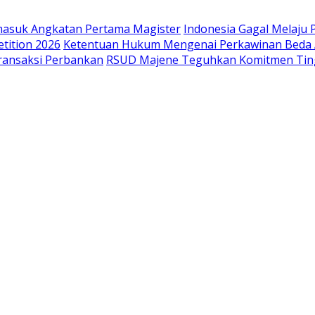
masuk Angkatan Pertama Magister
Indonesia Gagal Melaju 
tition 2026
Ketentuan Hukum Mengenai Perkawinan Beda
ransaksi Perbankan
RSUD Majene Teguhkan Komitmen Ting