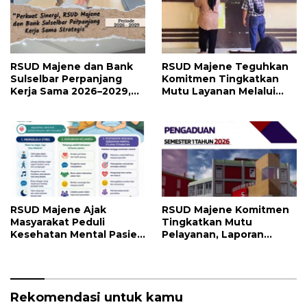
RSUD Majene dan Bank
RSUD Majene Teguhkan
Sulselbar Perpanjang
Komitmen Tingkatkan
Kerja Sama 2026–2029,
Mutu Layanan Melalui
Perkuat Layanan
Penerapan Standar
Kesehatan dan Transaksi
Pelayanan
Perbankan
RSUD Majene Ajak
RSUD Majene Komitmen
Masyarakat Peduli
Tingkatkan Mutu
Kesehatan Mental Pasien
Pelayanan, Laporan
dan Keluarga Selama
Pengaduan Semester I
Proses Pengobatan
2026 Jadi Bahan Evaluasi
Rekomendasi untuk kamu