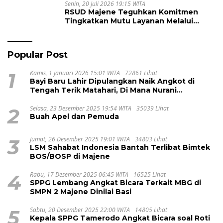
Senin, 20 Juli 2026 19:15 WITA
RSUD Majene Teguhkan Komitmen
Tingkatkan Mutu Layanan Melalui
Penerapan Standar Pelayanan
Popular Post
1
Kamis, 1 Januari 2026 15:01 WITA
72861 Lihat
Bayi Baru Lahir Dipulangkan Naik Angkot di
Tengah Terik Matahari, Di Mana Nurani
Pelayanan RSUD Majene?
2
Selasa, 23 Desember 2025 19:54 WITA
35039 Lihat
Buah Apel dan Pemuda
3
Jumat, 26 Desember 2025 19:01 WITA
34803 Lihat
LSM Sahabat Indonesia Bantah Terlibat Bimtek
BOS/BOSP di Majene
4
Rabu, 17 Desember 2025 06:45 WITA
16525 Lihat
SPPG Lembang Angkat Bicara Terkait MBG di
SMPN 2 Majene Dinilai Basi
5
Sabtu, 20 Desember 2025 22:00 WITA
14805 Lihat
Kepala SPPG Tamerodo Angkat Bicara soal Roti