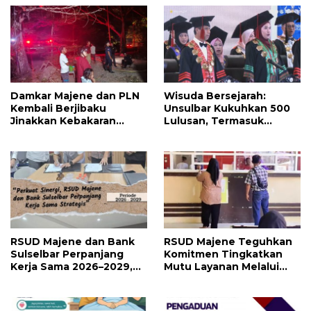
Damkar Majene dan PLN
Wisuda Bersejarah:
Kembali Berjibaku
Unsulbar Kukuhkan 500
Jinakkan Kebakaran
Lulusan, Termasuk
Hutan di Malunda, Api
Angkatan Pertama
Dekati Jaringan Listrik
Magister
RSUD Majene dan Bank
RSUD Majene Teguhkan
Sulselbar Perpanjang
Komitmen Tingkatkan
Kerja Sama 2026–2029,
Mutu Layanan Melalui
Perkuat Layanan
Penerapan Standar
Kesehatan dan Transaksi
Pelayanan
Perbankan