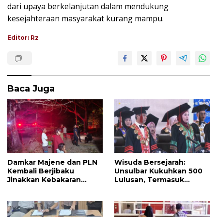
dari upaya berkelanjutan dalam mendukung
kesejahteraan masyarakat kurang mampu.
Editor: Rz
Baca Juga
Damkar Majene dan PLN
Wisuda Bersejarah:
Kembali Berjibaku
Unsulbar Kukuhkan 500
Jinakkan Kebakaran
Lulusan, Termasuk
Hutan di Malunda, Api
Angkatan Pertama
Dekati Jaringan Listrik
Magister