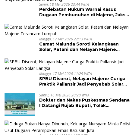
Senin, 18 Mei 2026 23:44 WITA
Perdebatan Hukum Warnai Kasus
Dugaan Pembunuhan di Majene, Jaksa
Resmi Banding
Minggu, 17 Mei 2026 22:13 WITA
Camat Malunda Soroti Kelangkaan
Solar, Petani dan Nelayan Majene
Terancam Lumpuh
Minggu, 17 Mei 2026 11:29 WITA
SPBU Disorot, Nelayan Majene Curiga
Praktik Pallansir Jadi Penyebab Solar
Langka
Sabtu, 16 Mei 2026 20:20 WITA
Dokter dan Nakes Puskesmas Sendana
I Datangi Rujab Bupati, Tolak
Kepemimpinan Kapus Gegara Dana
Kapitasi Tak Cair