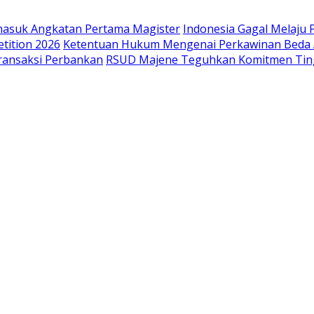
masuk Angkatan Pertama Magister
Indonesia Gagal Melaju 
tition 2026
Ketentuan Hukum Mengenai Perkawinan Beda
ransaksi Perbankan
RSUD Majene Teguhkan Komitmen Ting