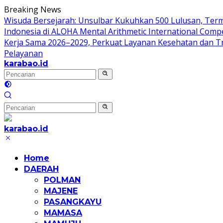
Langsung
Breaking News
ke
Wisuda Bersejarah: Unsulbar Kukuhkan 500 Lulusan, Ter
konten
Indonesia di ALOHA Mental Arithmetic International Compe
Kerja Sama 2026–2029, Perkuat Layanan Kesehatan dan T
Pelayanan
karabao.id
Tegas
dan
Tajam
karabao.id
Tegas
dan
Home
Tajam
DAERAH
POLMAN
MAJENE
PASANGKAYU
MAMASA