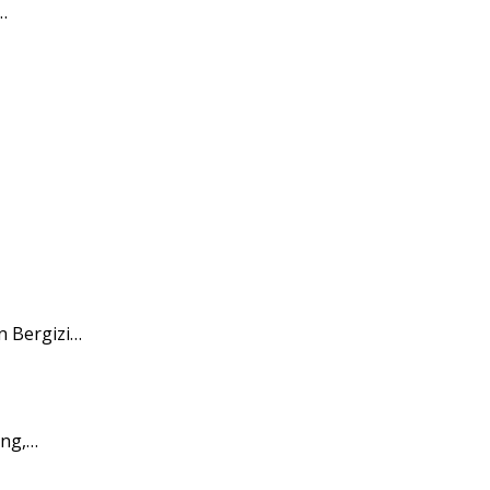
…
 Bergizi…
ang,…