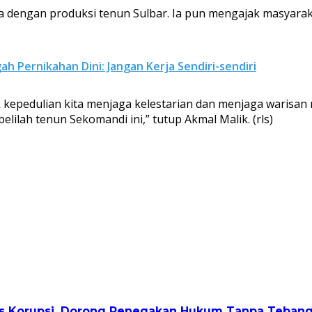
ga dengan produksi tenun Sulbar. Ia pun mengajak masya
 Pernikahan Dini: Jangan Kerja Sendiri-sendiri
kepedulian kita menjaga kelestarian dan menjaga warisan
lilah tenun Sekomandi ini,” tutup Akmal Malik. (rls)
as Korupsi, Dorong Penegakan Hukum Tanpa Tebang 