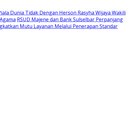
Piala Dunia Tidak Dengan Herson Rasyha Wijaya Wakili
 Agama
RSUD Majene dan Bank Sulselbar Perpanjang
katkan Mutu Layanan Melalui Penerapan Standar