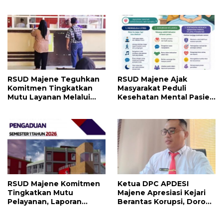
Angkatan Pertama
Perkuat Layanan
Magister
Kesehatan dan Transaksi
Perbankan
RSUD Majene Teguhkan
RSUD Majene Ajak
Komitmen Tingkatkan
Masyarakat Peduli
Mutu Layanan Melalui
Kesehatan Mental Pasien
Penerapan Standar
dan Keluarga Selama
Pelayanan
Proses Pengobatan
RSUD Majene Komitmen
Ketua DPC APDESI
Tingkatkan Mutu
Majene Apresiasi Kejari
Pelayanan, Laporan
Berantas Korupsi, Dorong
Pengaduan Semester I
Penegakan Hukum
2026 Jadi Bahan Evaluasi
Tanpa Tebang Pilih