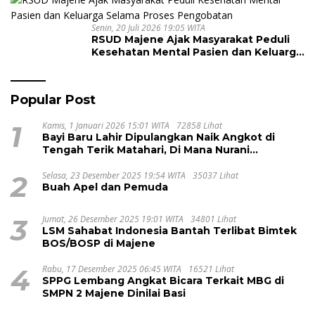
Senin, 20 Juli 2026 19:05 WITA
RSUD Majene Ajak Masyarakat Peduli
Kesehatan Mental Pasien dan Keluarga
Selama Proses Pengobatan
Popular Post
1
Kamis, 1 Januari 2026 15:01 WITA
72858 Lihat
Bayi Baru Lahir Dipulangkan Naik Angkot di
Tengah Terik Matahari, Di Mana Nurani
Pelayanan RSUD Majene?
2
Selasa, 23 Desember 2025 19:54 WITA
35037 Lihat
Buah Apel dan Pemuda
3
Jumat, 26 Desember 2025 19:01 WITA
34801 Lihat
LSM Sahabat Indonesia Bantah Terlibat Bimtek
BOS/BOSP di Majene
4
Rabu, 17 Desember 2025 06:45 WITA
16521 Lihat
SPPG Lembang Angkat Bicara Terkait MBG di
SMPN 2 Majene Dinilai Basi