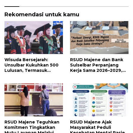
Rekomendasi untuk kamu
Wisuda Bersejarah:
RSUD Majene dan Bank
Unsulbar Kukuhkan 500
Sulselbar Perpanjang
Lulusan, Termasuk
Kerja Sama 2026–2029,
Angkatan Pertama
Perkuat Layanan
Magister
Kesehatan dan Transaksi
Perbankan
RSUD Majene Teguhkan
RSUD Majene Ajak
Komitmen Tingkatkan
Masyarakat Peduli
Mutu Layanan Melalui
Kesehatan Mental Pasien