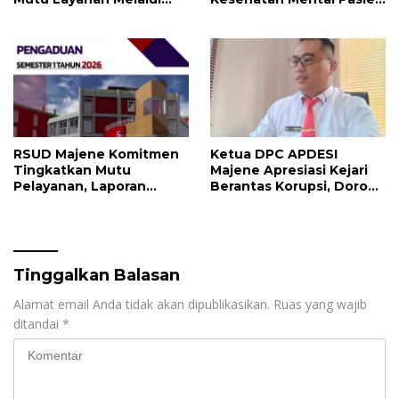
Penerapan Standar
dan Keluarga Selama
Pelayanan
Proses Pengobatan
RSUD Majene Komitmen
Ketua DPC APDESI
Tingkatkan Mutu
Majene Apresiasi Kejari
Pelayanan, Laporan
Berantas Korupsi, Dorong
Pengaduan Semester I
Penegakan Hukum
2026 Jadi Bahan Evaluasi
Tanpa Tebang Pilih
Tinggalkan Balasan
Alamat email Anda tidak akan dipublikasikan.
Ruas yang wajib
ditandai
*