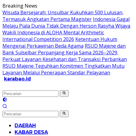
Langsung
Breaking News
ke
Wisuda Bersejarah: Unsulbar Kukuhkan 500 Lulusan,
konten
Termasuk Angkatan Pertama Magister
Indonesia Gagal
Melaju Piala Dunia Tidak Dengan Herson Rasyha Wijaya
Wakili Indonesia di ALOHA Mental Arithmetic
International Competition 2026
Ketentuan Hukum
Mengenai Perkawinan Beda Agama
RSUD Majene dan
Bank Sulselbar Perpanjang Kerja Sama 2026–2029,
Perkuat Layanan Kesehatan dan Transaksi Perbankan
RSUD Majene Teguhkan Komitmen Tingkatkan Mutu
Layanan Melalui Penerapan Standar Pelayanan
karabao.id
Tegas
dan
Tajam
DAERAH
KABAR DESA