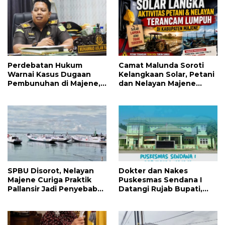
Perdebatan Hukum
Camat Malunda Soroti
Warnai Kasus Dugaan
Kelangkaan Solar, Petani
Pembunuhan di Majene,
dan Nelayan Majene
Jaksa Resmi Banding
Terancam Lumpuh
SPBU Disorot, Nelayan
Dokter dan Nakes
Majene Curiga Praktik
Puskesmas Sendana I
Pallansir Jadi Penyebab
Datangi Rujab Bupati,
Solar Langka
Tolak Kepemimpinan
Kapus Gegara Dana
Kapitasi Tak Cair