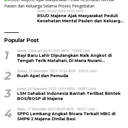
Senin, 20 Juli 2026 19:05 WITA
RSUD Majene Ajak Masyarakat Peduli
Kesehatan Mental Pasien dan Keluarga
Selama Proses Pengobatan
Popular Post
1
Kamis, 1 Januari 2026 15:01 WITA
72858 Lihat
Bayi Baru Lahir Dipulangkan Naik Angkot di
Tengah Terik Matahari, Di Mana Nurani
Pelayanan RSUD Majene?
2
Selasa, 23 Desember 2025 19:54 WITA
35037 Lihat
Buah Apel dan Pemuda
3
Jumat, 26 Desember 2025 19:01 WITA
34801 Lihat
LSM Sahabat Indonesia Bantah Terlibat Bimtek
BOS/BOSP di Majene
4
Rabu, 17 Desember 2025 06:45 WITA
16521 Lihat
SPPG Lembang Angkat Bicara Terkait MBG di
SMPN 2 Majene Dinilai Basi