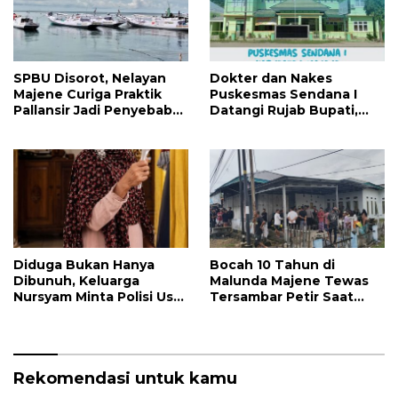
SPBU Disorot, Nelayan
Dokter dan Nakes
Majene Curiga Praktik
Puskesmas Sendana I
Pallansir Jadi Penyebab
Datangi Rujab Bupati,
Solar Langka
Tolak Kepemimpinan
Kapus Gegara Dana
Kapitasi Tak Cair
Diduga Bukan Hanya
Bocah 10 Tahun di
Dibunuh, Keluarga
Malunda Majene Tewas
Nursyam Minta Polisi Usut
Tersambar Petir Saat
Dugaan Perampokan
Mandi di Laut
Emas Ratusan Juta
Rekomendasi untuk kamu