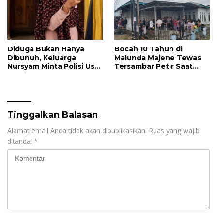
Diduga Bukan Hanya
Bocah 10 Tahun di
Dibunuh, Keluarga
Malunda Majene Tewas
Nursyam Minta Polisi Usut
Tersambar Petir Saat
Dugaan Perampokan
Mandi di Laut
Emas Ratusan Juta
Tinggalkan Balasan
Alamat email Anda tidak akan dipublikasikan.
Ruas yang wajib
ditandai
*