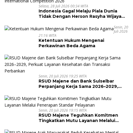
Selasa, 28 Juli 2026 00:34 WITA
Indonesia Gagal Melaju Piala Dunia
Tidak Dengan Herson Rasyha Wijaya
Wakili Indonesia di ALOHA Mental
Arithmetic International Competition
Senin, 20
Juli 2026
2026
21:16 WITA
Ketentuan Hukum Mengenai
Perkawinan Beda Agama
Senin, 20 Juli 2026 19:25 WITA
RSUD Majene dan Bank Sulselbar
Perpanjang Kerja Sama 2026–2029,
Perkuat Layanan Kesehatan dan
Transaksi Perbankan
Senin, 20 Juli 2026 19:15 WITA
RSUD Majene Teguhkan Komitmen
Tingkatkan Mutu Layanan Melalui
Penerapan Standar Pelayanan