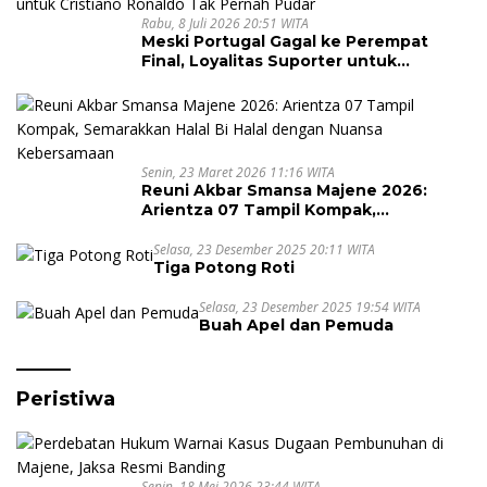
Rabu, 8 Juli 2026 20:51 WITA
Meski Portugal Gagal ke Perempat
Final, Loyalitas Suporter untuk
Cristiano Ronaldo Tak Pernah Pudar
Senin, 23 Maret 2026 11:16 WITA
Reuni Akbar Smansa Majene 2026:
Arientza 07 Tampil Kompak,
Semarakkan Halal Bi Halal dengan
Nuansa Kebersamaan
Selasa, 23 Desember 2025 20:11 WITA
Tiga Potong Roti
Selasa, 23 Desember 2025 19:54 WITA
Buah Apel dan Pemuda
Peristiwa
Senin, 18 Mei 2026 23:44 WITA