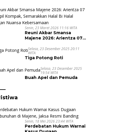
Suporter untuk Cristiano
Ronaldo Tak Pernah Pudar
Senin, 23 Maret 2026 11:16 WITA
Reuni Akbar Smansa
Majene 2026: Arientza 07
Tampil Kompak,
Semarakkan Halal Bi Halal
Selasa, 23 Desember 2025 20:11
WITA
dengan Nuansa
Tiga Potong Roti
Kebersamaan
Selasa, 23 Desember 2025
19:54 WITA
Buah Apel dan Pemuda
istiwa
Senin, 18 Mei 2026 23:44 WITA
Perdebatan Hukum Warnai
Kasus Dugaan