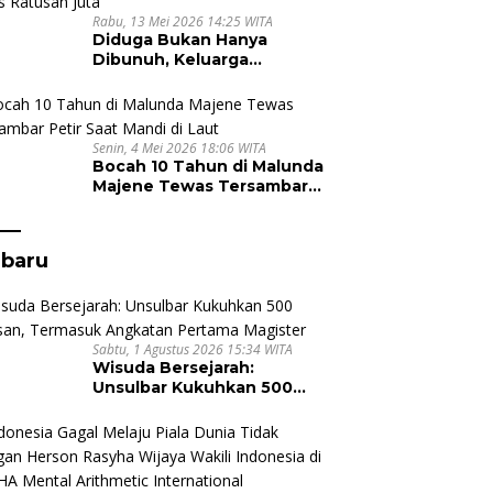
Rabu, 13 Mei 2026 14:25 WITA
Diduga Bukan Hanya
Dibunuh, Keluarga
Nursyam Minta Polisi Usut
Dugaan Perampokan Emas
Ratusan Juta
Senin, 4 Mei 2026 18:06 WITA
Bocah 10 Tahun di Malunda
Majene Tewas Tersambar
Petir Saat Mandi di Laut
rbaru
Sabtu, 1 Agustus 2026 15:34 WITA
Wisuda Bersejarah:
Unsulbar Kukuhkan 500
Lulusan, Termasuk
Angkatan Pertama
Magister