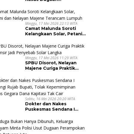
Pembunuhan di Majene,
Jaksa Resmi Banding
Minggu, 17 Mei 2026 22:13 WITA
Camat Malunda Soroti
Kelangkaan Solar, Petani
dan Nelayan Majene
Terancam Lumpuh
Minggu, 17 Mei 2026 11:29 WITA
SPBU Disorot, Nelayan
Majene Curiga Praktik
Pallansir Jadi Penyebab
Solar Langka
Sabtu, 16 Mei 2026 20:20 WITA
Dokter dan Nakes
Puskesmas Sendana I
Datangi Rujab Bupati,
Tolak Kepemimpinan
Kapus Gegara Dana
Kapitasi Tak Cair