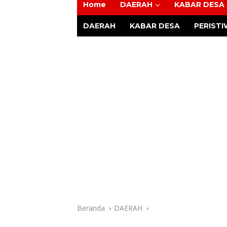
Home
DAERAH
KABAR DESA
Tajam
DAERAH
KABAR DESA
PERIST
Beranda
DAERAH