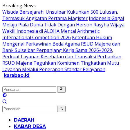
Langsung
Breaking News
ke
Wisuda Bersejarah: Unsulbar Kukuhkan 500 Lulusan,
konten
Termasuk Angkatan Pertama Magister
Indonesia Gagal
Melaju Piala Dunia Tidak Dengan Herson Rasyha Wijaya
Wakili Indonesia di ALOHA Mental Arithmetic
International Competition 2026
Ketentuan Hukum
Mengenai Perkawinan Beda Agama
RSUD Majene dan
Bank Sulselbar Perpanjang Kerja Sama 2026–2029,
Perkuat Layanan Kesehatan dan Transaksi Perbankan
RSUD Majene Teguhkan Komitmen Tingkatkan Mutu
Layanan Melalui Penerapan Standar Pelayanan
karabao.id
Tegas
dan
Tajam
DAERAH
KABAR DESA