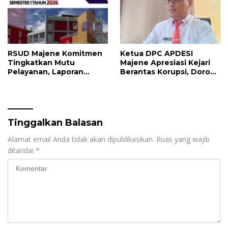
RSUD Majene Komitmen
Ketua DPC APDESI
Tingkatkan Mutu
Majene Apresiasi Kejari
Pelayanan, Laporan
Berantas Korupsi, Dorong
Pengaduan Semester I
Penegakan Hukum
2026 Jadi Bahan Evaluasi
Tanpa Tebang Pilih
Tinggalkan Balasan
Alamat email Anda tidak akan dipublikasikan.
Ruas yang wajib
ditandai
*