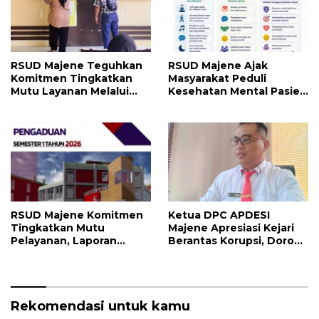
RSUD Majene Teguhkan
RSUD Majene Ajak
Komitmen Tingkatkan
Masyarakat Peduli
Mutu Layanan Melalui
Kesehatan Mental Pasien
Penerapan Standar
dan Keluarga Selama
Pelayanan
Proses Pengobatan
RSUD Majene Komitmen
Ketua DPC APDESI
Tingkatkan Mutu
Majene Apresiasi Kejari
Pelayanan, Laporan
Berantas Korupsi, Dorong
Pengaduan Semester I
Penegakan Hukum
2026 Jadi Bahan Evaluasi
Tanpa Tebang Pilih
Rekomendasi untuk kamu