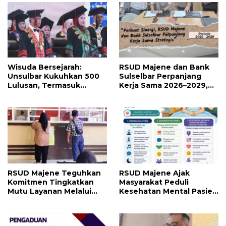
Wisuda Bersejarah:
RSUD Majene dan Bank
Unsulbar Kukuhkan 500
Sulselbar Perpanjang
Lulusan, Termasuk
Kerja Sama 2026–2029,
Angkatan Pertama
Perkuat Layanan
Magister
Kesehatan dan Transaksi
Perbankan
RSUD Majene Teguhkan
RSUD Majene Ajak
Komitmen Tingkatkan
Masyarakat Peduli
Mutu Layanan Melalui
Kesehatan Mental Pasien
Penerapan Standar
dan Keluarga Selama
Pelayanan
Proses Pengobatan