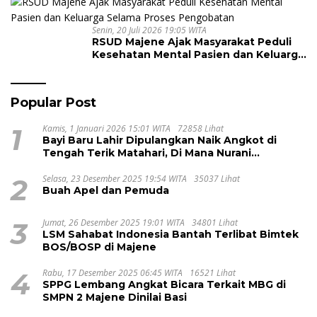
Senin, 20 Juli 2026 19:05 WITA
RSUD Majene Ajak Masyarakat Peduli
Kesehatan Mental Pasien dan Keluarga
Selama Proses Pengobatan
Popular Post
1
Kamis, 1 Januari 2026 15:01 WITA
72858 Lihat
Bayi Baru Lahir Dipulangkan Naik Angkot di
Tengah Terik Matahari, Di Mana Nurani
Pelayanan RSUD Majene?
2
Selasa, 23 Desember 2025 19:54 WITA
35037 Lihat
Buah Apel dan Pemuda
3
Jumat, 26 Desember 2025 19:01 WITA
34801 Lihat
LSM Sahabat Indonesia Bantah Terlibat Bimtek
BOS/BOSP di Majene
4
Rabu, 17 Desember 2025 06:45 WITA
16521 Lihat
SPPG Lembang Angkat Bicara Terkait MBG di
SMPN 2 Majene Dinilai Basi