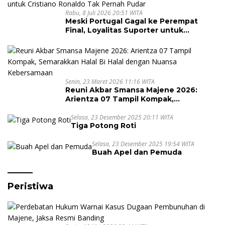
Rabu, 8 Juli 2026 20:51 WITA
Meski Portugal Gagal ke Perempat
Final, Loyalitas Suporter untuk
Cristiano Ronaldo Tak Pernah Pudar
Senin, 23 Maret 2026 11:16 WITA
Reuni Akbar Smansa Majene 2026:
Arientza 07 Tampil Kompak,
Semarakkan Halal Bi Halal dengan
Nuansa Kebersamaan
Selasa, 23 Desember 2025 20:11 WITA
Tiga Potong Roti
Selasa, 23 Desember 2025 19:54 WITA
Buah Apel dan Pemuda
Peristiwa