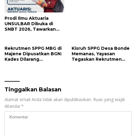
Lebih Maksimal
Prodi Ilmu Aktuaria
UNSULBAR Dibuka di
SNBT 2026, Tawarkan
Prospek Karier Bergaji
Tinggi
Rekrutmen SPPG MBG di
Kisruh SPPG Desa Bonde
Majene Dipusatkan BGN:
Memanas, Yayasan
Kades Dilarang
Tegaskan Rekrutmen
Intervensi, Prioritaskan
Relawan Sesuai Regulasi
Warga Lokal
Tinggalkan Balasan
Alamat email Anda tidak akan dipublikasikan.
Ruas yang wajib
ditandai
*