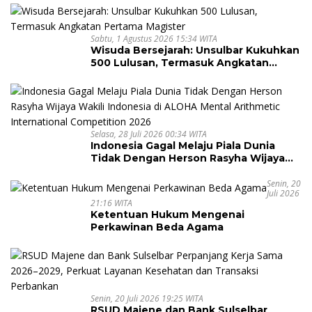
Sabtu, 1 Agustus 2026 15:34 WITA
Wisuda Bersejarah: Unsulbar Kukuhkan
500 Lulusan, Termasuk Angkatan
Pertama Magister
Selasa, 28 Juli 2026 00:34 WITA
Indonesia Gagal Melaju Piala Dunia
Tidak Dengan Herson Rasyha Wijaya
Wakili Indonesia di ALOHA Mental
Arithmetic International Competition
Senin, 20
Juli 2026
2026
21:16 WITA
Ketentuan Hukum Mengenai
Perkawinan Beda Agama
Senin, 20 Juli 2026 19:25 WITA
RSUD Majene dan Bank Sulselbar