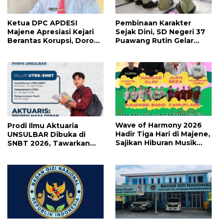
Ketua DPC APDESI
Pembinaan Karakter
Majene Apresiasi Kejari
Sejak Dini, SD Negeri 37
Berantas Korupsi, Dorong
Puawang Rutin Gelar
Penegakan Hukum
Shalat Duha dan Tilawah
Tanpa Tebang Pilih
Al-Qur’an
Wave of Harmony 2026
Prodi Ilmu Aktuaria
Hadir Tiga Hari di Majene,
UNSULBAR Dibuka di
Sajikan Hiburan Musik
SNBT 2026, Tawarkan
Lebih Maksimal
Prospek Karier Bergaji
Tinggi