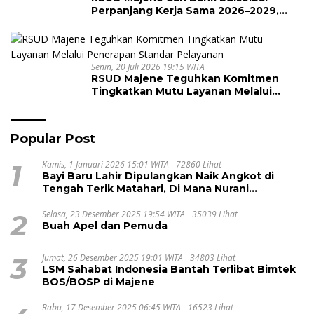
Perpanjang Kerja Sama 2026–2029,
Perkuat Layanan Kesehatan dan
Transaksi Perbankan
Senin, 20 Juli 2026 19:15 WITA
RSUD Majene Teguhkan Komitmen
Tingkatkan Mutu Layanan Melalui
Penerapan Standar Pelayanan
Popular Post
1
Kamis, 1 Januari 2026 15:01 WITA
72860 Lihat
Bayi Baru Lahir Dipulangkan Naik Angkot di
Tengah Terik Matahari, Di Mana Nurani
Pelayanan RSUD Majene?
2
Selasa, 23 Desember 2025 19:54 WITA
35039 Lihat
Buah Apel dan Pemuda
3
Jumat, 26 Desember 2025 19:01 WITA
34803 Lihat
LSM Sahabat Indonesia Bantah Terlibat Bimtek
BOS/BOSP di Majene
Rabu, 17 Desember 2025 06:45 WITA
16523 Lihat