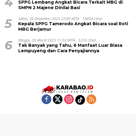
4
SPPG Lembang Angkat Bicara Terkait MBG di
SMPN 2 Majene Dinilai Basi
5
Sabtu, 20 Desember 2025 22:00 WITA
14804 Lihat
Kepala SPPG Tamerodo Angkat Bicara soal Roti
MBG Berjamur
6
Minggu, 26 Maret 2023 11:32 WITA
5239 Lihat
Tak Banyak yang Tahu, 6 Manfaat Luar Biasa
Lempuyeng dan Cara Penyajiannya
Disclaimer
Rate Card
Pedoman Media Siber
Privacy Policy
Redaksi
Tentang Kami
copyright2025@karabao.id