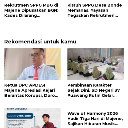
Rekrutmen SPPG MBG di
Kisruh SPPG Desa Bonde
Majene Dipusatkan BGN:
Memanas, Yayasan
Kades Dilarang
Tegaskan Rekrutmen
Intervensi, Prioritaskan
Relawan Sesuai Regulasi
Warga Lokal
Rekomendasi untuk kamu
Ketua DPC APDESI
Pembinaan Karakter
Majene Apresiasi Kejari
Sejak Dini, SD Negeri 37
Berantas Korupsi, Dorong
Puawang Rutin Gelar
Penegakan Hukum
Shalat Duha dan Tilawah
Tanpa Tebang Pilih
Al-Qur’an
Wave of Harmony 2026
Hadir Tiga Hari di Majene,
Sajikan Hiburan Musik