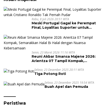
Rabu, 8 Juli 2026 20:51 WITA
Meski Portugal Gagal ke Perempat
Final, Loyalitas Suporter untuk
Cristiano Ronaldo Tak Pernah Pudar
Senin, 23 Maret 2026 11:16 WITA
Reuni Akbar Smansa Majene 2026:
Arientza 07 Tampil Kompak,
Semarakkan Halal Bi Halal dengan
Nuansa Kebersamaan
Selasa, 23 Desember 2025 20:11 WITA
Tiga Potong Roti
Selasa, 23 Desember 2025 19:54 WITA
Buah Apel dan Pemuda
Peristiwa