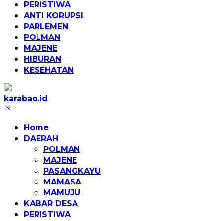
PERISTIWA
ANTI KORUPSI
PARLEMEN
POLMAN
MAJENE
HIBURAN
KESEHATAN
karabao.id
Tegas
dan
Home
Tajam
DAERAH
POLMAN
MAJENE
PASANGKAYU
MAMASA
MAMUJU
KABAR DESA
PERISTIWA