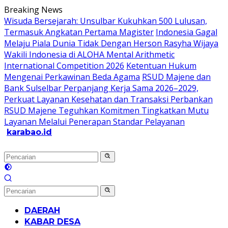
Langsung
Breaking News
ke
Wisuda Bersejarah: Unsulbar Kukuhkan 500 Lulusan,
konten
Termasuk Angkatan Pertama Magister
Indonesia Gagal
Melaju Piala Dunia Tidak Dengan Herson Rasyha Wijaya
Wakili Indonesia di ALOHA Mental Arithmetic
International Competition 2026
Ketentuan Hukum
Mengenai Perkawinan Beda Agama
RSUD Majene dan
Bank Sulselbar Perpanjang Kerja Sama 2026–2029,
Perkuat Layanan Kesehatan dan Transaksi Perbankan
RSUD Majene Teguhkan Komitmen Tingkatkan Mutu
Layanan Melalui Penerapan Standar Pelayanan
karabao.id
Tegas
dan
Tajam
DAERAH
KABAR DESA