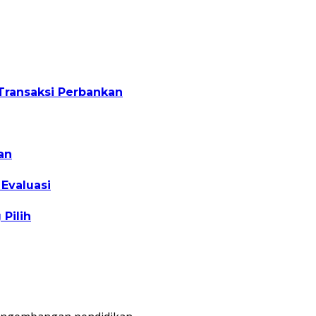
Transaksi Perbankan
an
Evaluasi
Pilih