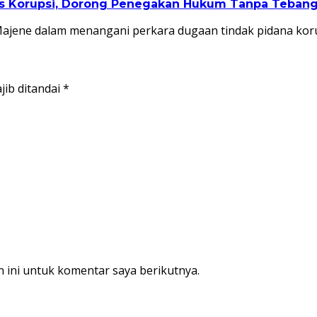
as Korupsi, Dorong Penegakan Hukum Tanpa Tebang 
Majene dalam menangani perkara dugaan tindak pidana kor
jib ditandai
*
 ini untuk komentar saya berikutnya.