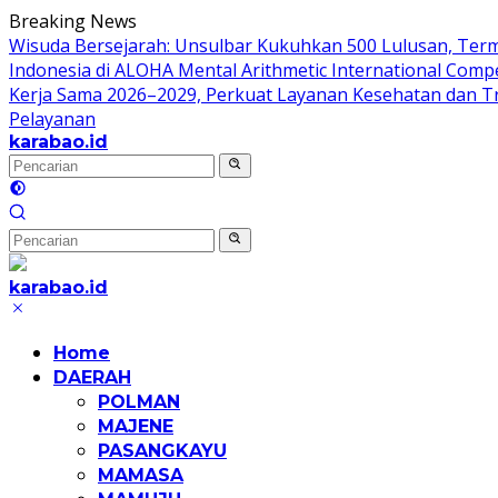
Langsung
Breaking News
ke
Wisuda Bersejarah: Unsulbar Kukuhkan 500 Lulusan, Ter
konten
Indonesia di ALOHA Mental Arithmetic International Compe
Kerja Sama 2026–2029, Perkuat Layanan Kesehatan dan T
Pelayanan
karabao.id
Tegas
dan
Tajam
karabao.id
Tegas
dan
Home
Tajam
DAERAH
POLMAN
MAJENE
PASANGKAYU
MAMASA