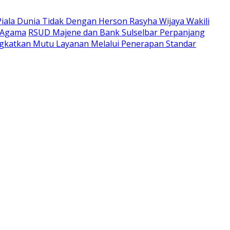
Piala Dunia Tidak Dengan Herson Rasyha Wijaya Wakili
 Agama
RSUD Majene dan Bank Sulselbar Perpanjang
katkan Mutu Layanan Melalui Penerapan Standar