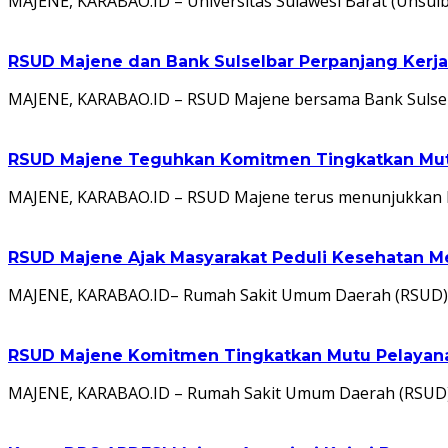
MAJENE, KARABAO.ID – Universitas Sulawesi Barat (Unsu
RSUD Majene dan Bank Sulselbar Perpanjang Kerj
MAJENE, KARABAO.ID – RSUD Majene bersama Bank Sulsel
RSUD Majene Teguhkan Komitmen Tingkatkan Mutu
MAJENE, KARABAO.ID – RSUD Majene terus menunjukkan k
RSUD Majene Ajak Masyarakat Peduli Kesehatan M
MAJENE, KARABAO.ID– Rumah Sakit Umum Daerah (RSUD) 
RSUD Majene Komitmen Tingkatkan Mutu Pelayanan
MAJENE, KARABAO.ID – Rumah Sakit Umum Daerah (RSUD)