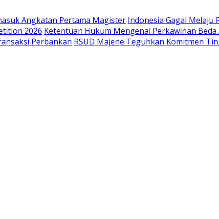
masuk Angkatan Pertama Magister
Indonesia Gagal Melaju 
tition 2026
Ketentuan Hukum Mengenai Perkawinan Beda
ransaksi Perbankan
RSUD Majene Teguhkan Komitmen Ting