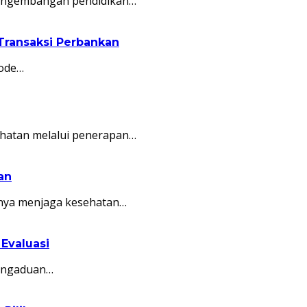
 pengembangan pendidikan…
Transaksi Perbankan
iode…
hatan melalui penerapan…
an
nya menjaga kesehatan…
Evaluasi
Pengaduan…