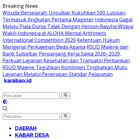
Langsung
Breaking News
ke
Wisuda Bersejarah: Unsulbar Kukuhkan 500 Lulusan,
konten
Termasuk Angkatan Pertama Magister
Indonesia Gagal
Melaju Piala Dunia Tidak Dengan Herson Rasyha Wijaya
Wakili Indonesia di ALOHA Mental Arithmetic
International Competition 2026
Ketentuan Hukum
Mengenai Perkawinan Beda Agama
RSUD Majene dan
Bank Sulselbar Perpanjang Kerja Sama 2026–2029,
Perkuat Layanan Kesehatan dan Transaksi Perbankan
RSUD Majene Teguhkan Komitmen Tingkatkan Mutu
Layanan Melalui Penerapan Standar Pelayanan
karabao.id
Tegas
dan
Tajam
DAERAH
KABAR DESA