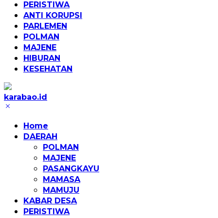
PERISTIWA
ANTI KORUPSI
PARLEMEN
POLMAN
MAJENE
HIBURAN
KESEHATAN
karabao.id
Tegas
dan
Home
Tajam
DAERAH
POLMAN
MAJENE
PASANGKAYU
MAMASA
MAMUJU
KABAR DESA
PERISTIWA