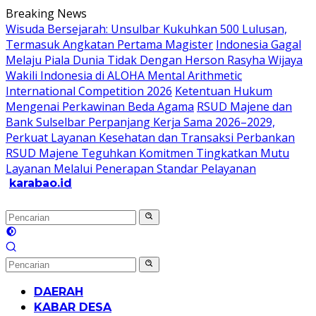
Langsung
Breaking News
ke
Wisuda Bersejarah: Unsulbar Kukuhkan 500 Lulusan,
konten
Termasuk Angkatan Pertama Magister
Indonesia Gagal
Melaju Piala Dunia Tidak Dengan Herson Rasyha Wijaya
Wakili Indonesia di ALOHA Mental Arithmetic
International Competition 2026
Ketentuan Hukum
Mengenai Perkawinan Beda Agama
RSUD Majene dan
Bank Sulselbar Perpanjang Kerja Sama 2026–2029,
Perkuat Layanan Kesehatan dan Transaksi Perbankan
RSUD Majene Teguhkan Komitmen Tingkatkan Mutu
Layanan Melalui Penerapan Standar Pelayanan
karabao.id
Tegas
dan
Tajam
DAERAH
KABAR DESA