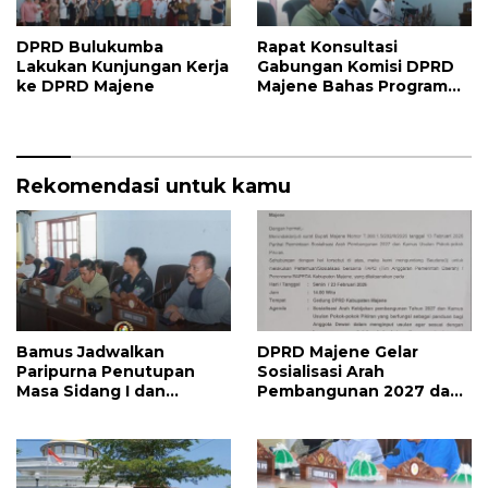
DPRD Bulukumba
Rapat Konsultasi
Lakukan Kunjungan Kerja
Gabungan Komisi DPRD
ke DPRD Majene
Majene Bahas Program
Kerja dan Penguatan
Kinerja
Rekomendasi untuk kamu
Bamus Jadwalkan
DPRD Majene Gelar
Paripurna Penutupan
Sosialisasi Arah
Masa Sidang I dan
Pembangunan 2027 dan
Pembukaan Masa Sidang
Kamus Usulan Pokok
II 2026, DPRD Majene
Pikiran
Siapkan Agenda
Strategis