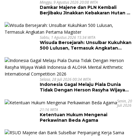
Minggu, 9 Agustus 2026 20:08 WITA
Damkar Majene dan PLN Kembali
Berjibaku Jinakkan Kebakaran Hutan di
Malunda, Api Dekati Jaringan Listrik
Sabtu, 1 Agustus 2026 15:34 WITA
Wisuda Bersejarah: Unsulbar Kukuhkan
500 Lulusan, Termasuk Angkatan
Pertama Magister
Selasa, 28 Juli 2026 00:34 WITA
Indonesia Gagal Melaju Piala Dunia
Tidak Dengan Herson Rasyha Wijaya
Wakili Indonesia di ALOHA Mental
Arithmetic International Competition
Senin, 20
Juli 2026
2026
21:16 WITA
Ketentuan Hukum Mengenai
Perkawinan Beda Agama