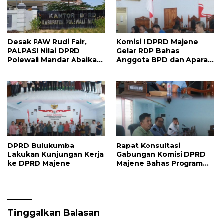
Desak PAW Rudi Fair,
Komisi I DPRD Majene
PALPASI Nilai DPRD
Gelar RDP Bahas
Polewali Mandar Abaikan
Anggota BPD dan Aparat
Keputusan Resmi
Desa Lulus PPPK
Perindo
DPRD Bulukumba
Rapat Konsultasi
Lakukan Kunjungan Kerja
Gabungan Komisi DPRD
ke DPRD Majene
Majene Bahas Program
Kerja dan Penguatan
Kinerja
Tinggalkan Balasan