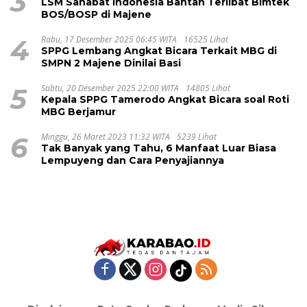
3
LSM Sahabat Indonesia Bantah Terlibat Bimtek
BOS/BOSP di Majene
4
Rabu, 17 Desember 2025 06:45 WITA
16525 Lihat
SPPG Lembang Angkat Bicara Terkait MBG di
SMPN 2 Majene Dinilai Basi
5
Sabtu, 20 Desember 2025 22:00 WITA
14805 Lihat
Kepala SPPG Tamerodo Angkat Bicara soal Roti
MBG Berjamur
6
Minggu, 26 Maret 2023 11:32 WITA
5239 Lihat
Tak Banyak yang Tahu, 6 Manfaat Luar Biasa
Lempuyeng dan Cara Penyajiannya