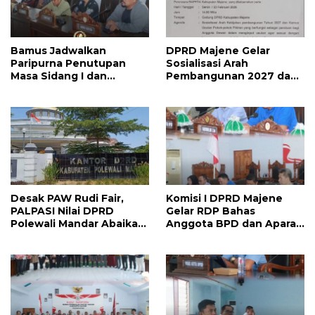
Bamus Jadwalkan
DPRD Majene Gelar
Paripurna Penutupan
Sosialisasi Arah
Masa Sidang I dan
Pembangunan 2027 dan
Pembukaan Masa Sidang
Kamus Usulan Pokok
II 2026, DPRD Majene
Pikiran
Siapkan Agenda
Strategis
Desak PAW Rudi Fair,
Komisi I DPRD Majene
PALPASI Nilai DPRD
Gelar RDP Bahas
Polewali Mandar Abaikan
Anggota BPD dan Aparat
Keputusan Resmi
Desa Lulus PPPK
Perindo