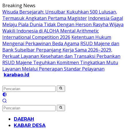
Langsung
Breaking News
ke
Wisuda Bersejarah: Unsulbar Kukuhkan 500 Lulusan,
konten
Termasuk Angkatan Pertama Magister
Indonesia Gagal
Melaju Piala Dunia Tidak Dengan Herson Rasyha Wijaya
Wakili Indonesia di ALOHA Mental Arithmetic
International Competition 2026
Ketentuan Hukum
Mengenai Perkawinan Beda Agama
RSUD Majene dan
Bank Sulselbar Perpanjang Kerja Sama 2026–2029,
Perkuat Layanan Kesehatan dan Transaksi Perbankan
RSUD Majene Teguhkan Komitmen Tingkatkan Mutu
Layanan Melalui Penerapan Standar Pelayanan
karabao.id
Tegas
dan
Tajam
DAERAH
KABAR DESA