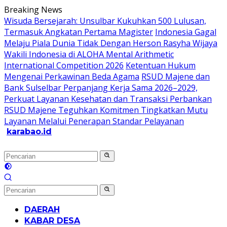
Langsung
Breaking News
ke
Wisuda Bersejarah: Unsulbar Kukuhkan 500 Lulusan,
konten
Termasuk Angkatan Pertama Magister
Indonesia Gagal
Melaju Piala Dunia Tidak Dengan Herson Rasyha Wijaya
Wakili Indonesia di ALOHA Mental Arithmetic
International Competition 2026
Ketentuan Hukum
Mengenai Perkawinan Beda Agama
RSUD Majene dan
Bank Sulselbar Perpanjang Kerja Sama 2026–2029,
Perkuat Layanan Kesehatan dan Transaksi Perbankan
RSUD Majene Teguhkan Komitmen Tingkatkan Mutu
Layanan Melalui Penerapan Standar Pelayanan
karabao.id
Tegas
dan
Tajam
DAERAH
KABAR DESA