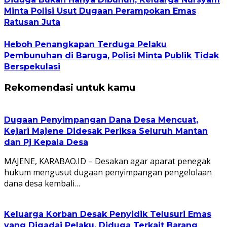
Minta Polisi Usut Dugaan Perampokan Emas
Ratusan Juta
Heboh Penangkapan Terduga Pelaku
Pembunuhan di Baruga, Polisi Minta Publik Tidak
Berspekulasi
Rekomendasi untuk kamu
Dugaan Penyimpangan Dana Desa Mencuat,
Kejari Majene Didesak Periksa Seluruh Mantan
dan Pj Kepala Desa
MAJENE, KARABAO.ID – Desakan agar aparat penegak
hukum mengusut dugaan penyimpangan pengelolaan
dana desa kembali…
Keluarga Korban Desak Penyidik Telusuri Emas
yang Digadai Pelaku, Diduga Terkait Barang