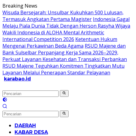
Langsung
Breaking News
ke
Wisuda Bersejarah: Unsulbar Kukuhkan 500 Lulusan,
konten
Termasuk Angkatan Pertama Magister
Indonesia Gagal
Melaju Piala Dunia Tidak Dengan Herson Rasyha Wijaya
Wakili Indonesia di ALOHA Mental Arithmetic
International Competition 2026
Ketentuan Hukum
Mengenai Perkawinan Beda Agama
RSUD Majene dan
Bank Sulselbar Perpanjang Kerja Sama 2026–2029,
Perkuat Layanan Kesehatan dan Transaksi Perbankan
RSUD Majene Teguhkan Komitmen Tingkatkan Mutu
Layanan Melalui Penerapan Standar Pelayanan
karabao.id
Tegas
dan
Tajam
DAERAH
KABAR DESA