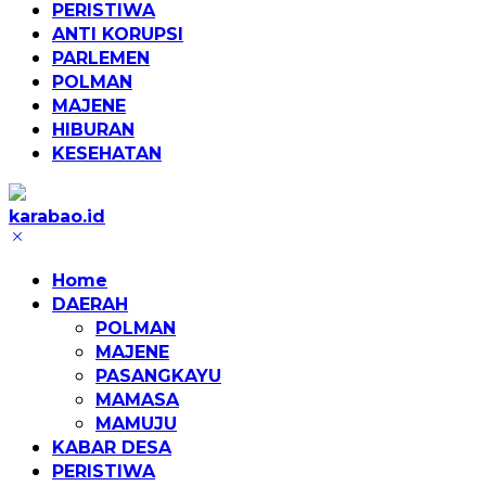
PERISTIWA
ANTI KORUPSI
PARLEMEN
POLMAN
MAJENE
HIBURAN
KESEHATAN
karabao.id
Tegas
dan
Home
Tajam
DAERAH
POLMAN
MAJENE
PASANGKAYU
MAMASA
MAMUJU
KABAR DESA
PERISTIWA